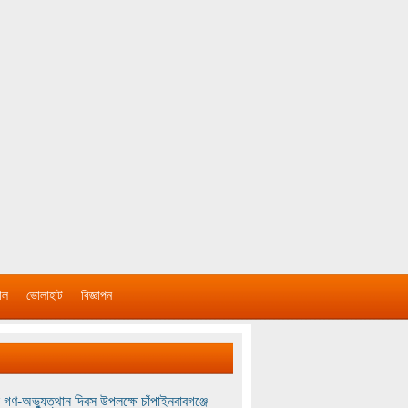
াল
ভোলাহাট
বিজ্ঞাপন
 গণ-অভ্যুত্থান দিবস উপলক্ষে চাঁপাইনবাবগঞ্জে