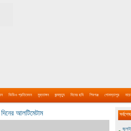
দন
ভিডিও প্রতিবেদন
মুক্তাঙ্গন
জন্মমৃত্যু
দিনের ছবি
শিবগঞ্জ
গোমস্তাপুর
নাচে
৩ দিনের আলটিমেটাম
সর্বশেষ
জুলাই