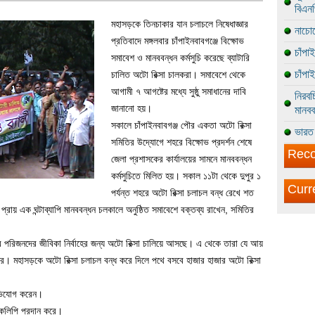
বিএন
মহাসড়কে তিনচাকার যান চলাচলে নিষেধাজ্ঞার
নাচোল
প্রতিবাদে মঙ্গলবার চাঁপাইনবাবগঞ্জে বিক্ষোভ
চাঁপা
সমাবেশ ও মানববন্ধন কর্মসুচি করেছে ব্যাটারি
চাঁপা
চালিত অটো রিক্সা চালকরা। সমাবেশে থেকে
আগামী ৭ আগষ্টের মধ্যে সুষ্ঠু সমাধানের দাবি
নিরবচ
জানানো হয়।
মানবব
সকালে চাঁপাইনবাবগঞ্জ পৌর একতা অটো রিক্সা
ভারত 
সমিতির উদ্যোগে শহরে বিক্ষোভ প্রদর্শন শেষে
Reco
জেলা প্রশাসকের কার্যালয়ের সামনে মানববন্ধন
কর্মসুচিতে মিলিত হয়। সকাল ১১টা থেকে দুপুর ১
Curr
পর্যন্ত শহরে অটো রিক্সা চলাচল বন্ধ রেখে শত
্রায় এক ঘন্টাব্যাপি মানববন্ধন চলকালে অনুষ্ঠিত সমাবেশে বক্তব্য রাখেন, সমিতির
র পরিজনদের জীবিকা নির্বাহের জন্য অটো রিক্সা চালিয়ে আসছে। এ থেকে তারা যে আয়
রে। মহাসড়কে অটো রিক্সা চলাচল বন্ধ করে দিলে পথে বসবে হাজার হাজার অটো রিক্সা
অভিযোগ করেন।
ারকলিপি প্রদান করে।