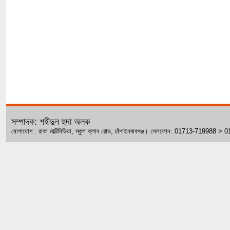
সম্পাদক: শহীদুল হুদা অলক
যোগাযোগ : রাকা মাল্টিমিডিয়া, স্কুল ক্লাব রোড, চাঁপাইনবাবগঞ্জ। সেলফোন: 01713-