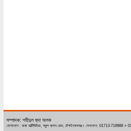
সম্পাদক: শহীদুল হুদা অলক
যোগাযোগ : রাকা মাল্টিমিডিয়া, স্কুল ক্লাব রোড, চাঁপাইনবাবগঞ্জ। সেলফোন: 01713-