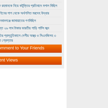
 রহমানকে নিয়ে কটূক্তির প্রতিবাদে মশাল মিছিল
ইনের পাশ থেকে অর্ধগলিত মরদেহ উদ্ধার
ইনবাবগঞ্জে জামায়াতের গণমিছিল
্তে ২৬ লাখ টাকার ভারতীয় গাড়ি পার্টস জব্দ
ির প্রস্তুতিকালে দেশীয় অস্ত্র ও সিএনজিসহ ৩
 গ্রেপ্তার
mment to Your Friends
ent Views