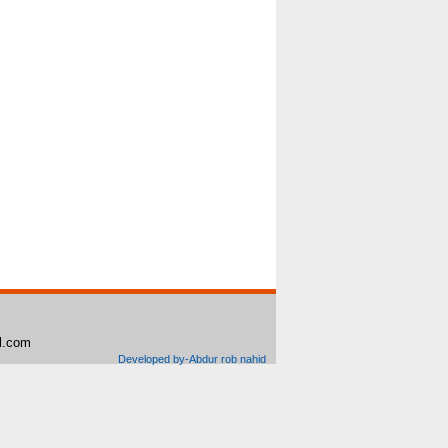
il.com
Developed by-Abdur rob nahid