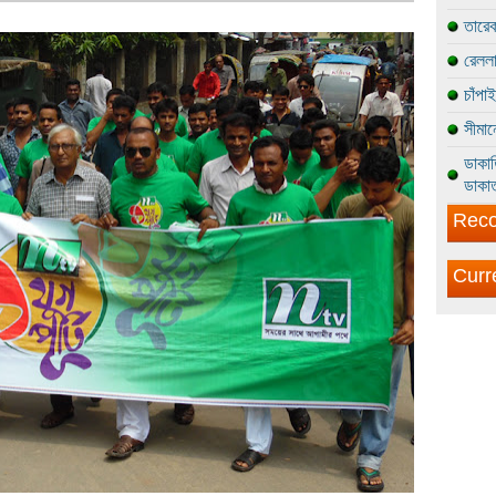
তারেক
রেললা
চাঁপা
সীমান
ডাকাত
ডাকাত
Reco
Curr