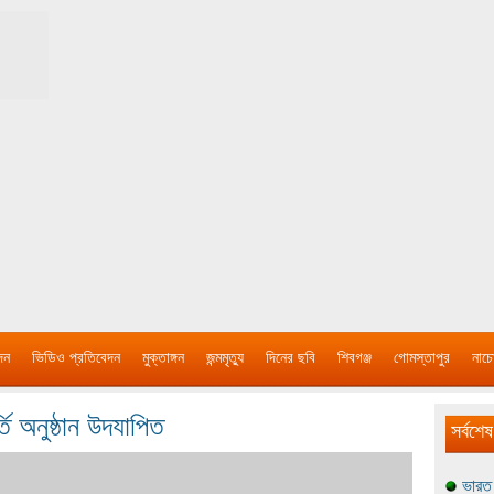
দন
ভিডিও প্রতিবেদন
মুক্তাঙ্গন
জন্মমৃত্যু
দিনের ছবি
শিবগঞ্জ
গোমস্তাপুর
নাচে
তি অনুষ্ঠান উদযাপিত
সর্বশেষ
ভারত 