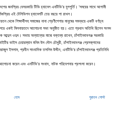
 দেশের জনপ্রিয় বেসরকারি টিভি চ্যানেল এনটিভি’র যুগপুর্তি। ‘সময়ের সাথে আগামী
্শকপ্রিয় এই টেলিভিশন চ্যানেলটি তের বছরে পা রাখল।
তন থেকে শিক্ষার্থীসহ সমাজের নানা শ্রেণীপেশার মানুষের সমন্বয়ে একটি বর্ণাঢ্য
রে। পরে একই মিলনায়তনে আলোচনা সভা অনুষ্ঠিত হয়। এতে প্রধান অতিথি ছিলেন সংসদ
 আব্দুল ওদুদ। সভায় অন্যান্যের মাঝে বক্তব্য রাখেন, চাঁপাইনবাবগঞ্জ সরকারি
সাইটির ভাইস চেয়ারম্যান মনিম উদ দৌল চৌধুরী, চাঁপাইনবাবগঞ্জ প্রেসক্লাবের
সিরাজুল ইসলাম, প্রবীন সাংবাদিক তসলিম উদ্দীন, এনটিভি’র চাঁপাইনবাবগঞ্জ প্রতিনিধি
য়ে আলোচনা করেন এবং এনটিভি’র সংবাদ, নাটক পরিবেশনার প্রশংসা করেন।
হোম
পুরাতন পোস্ট