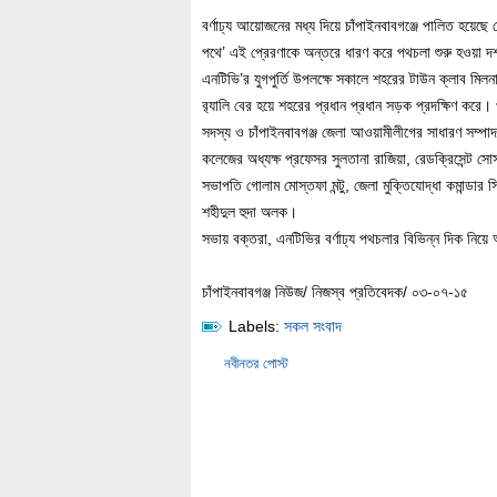
বর্ণাঢ্য আয়োজনের মধ্য দিয়ে চাঁপাইনবাবগঞ্জে পালিত হয়েছে
পথে’ এই প্রেরণাকে অন্তরে ধারণ করে পথচলা শুরু হওয়া দর
এনটিভি’র যুগপুর্তি উপলক্ষে সকালে শহরের টাউন ক্লাব মিলনায়
র‌্যালি বের হয়ে শহরের প্রধান প্রধান সড়ক প্রদক্ষিণ ক
সদস্য ও চাঁপাইনবাবগঞ্জ জেলা আওয়ামীলীগের সাধারণ সম্পাদক
কলেজের অধ্যক্ষ প্রফেসর সুলতানা রাজিয়া, রেডক্রিসেন্ট সো
সভাপতি গোলাম মোস্তফা মন্টু, জেলা মুক্তিযোদ্ধা কমান্ডার 
শহীদুল হুদা অলক।
সভায় বক্তরা, এনটিভির বর্ণাঢ্য পথচলার বিভিন্ন দিক নি
চাঁপাইনবাবগঞ্জ নিউজ/ নিজস্ব প্রতিবেদক/ ০৩-০৭-১৫
Labels:
সকল সংবাদ
নবীনতর পোস্ট