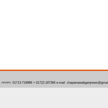
াঁপাইনবাবগঞ্জ। সেলফোন: 01713-719988 > 01722-187366 e-mail: chapainawabganjnews@gma