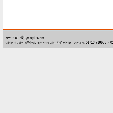
সম্পাদক: শহীদুল হুদা অলক
যোগাযোগ : রাকা মাল্টিমিডিয়া, স্কুল ক্লাব রোড, চাঁপাইনবাবগঞ্জ। সেলফোন: 01713-