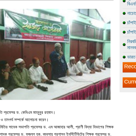
বিএন
নাচোল
চাঁপা
চাঁপা
নিরবচ
মানবব
ভারত 
Reco
Curr
তি প্রফেসর ড. কেবিএম মাহবুবুর রহমান।
ও তাৎপর্য সম্পর্কে আলোচনা করেন।
 সমিতির সাবেক সভাপতি প্রফেসর ড. এম আজাহার আলী, প্রাণী বিদ্যা বিভাগের শিক্ষক
ম্পাদক প্রফেসর ড. ফজলুল হক, ব্যবসায় প্রশাসন ইনস্টিটিউটের শিক্ষক প্রফেসর ড.