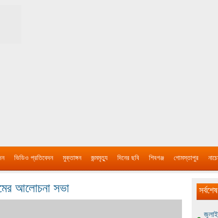
দন
ভিডিও প্রতিবেদন
মুক্তাঙ্গন
জন্মমৃত্যু
দিনের ছবি
শিবগঞ্জ
গোমস্তাপুর
নাচে
রামের আলোচনা সভা
সর্বশেষ
জুলাই