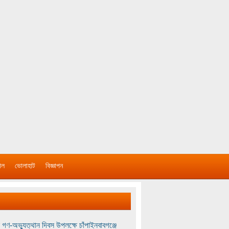
াল
ভোলাহাট
বিজ্ঞাপন
 গণ-অভ্যুত্থান দিবস উপলক্ষে চাঁপাইনবাবগঞ্জে