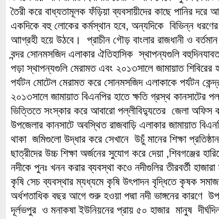
তৈরী করে বাধ্যতামূলক ফঁড়িয়া ব্যবসায়ীদের কাছে পানির দরে আ
একদিকে বহু লোকের কর্মস্থান হবে, অন্যদিকে বিভিন্ন ধরণ
আাগ্রহী হয়ে উঠবে। প্রাচীন গৌড় বাংলার রাজধানী ও বর্তমান 
বন্দর সোনমসজিদ এলাকার ঐতিহাসিক স্থাপন্যগুলি বহুদিনযা
পড়া স্থাপন্যগুলি মেরামত এবং ২০১৩সালে জামায়াত শিবিরের হ
পর্যটন মোটেল মেরামত করে সোনমসজিদ এলাকাকে পর্যটন কেন্দ্
২০১৩সালে জামায়াত বিএনপির হাতে ক্ষতি গ্রস্থ কানসাটের পল্
ভিত্তিতে সংস্কার করে আবারো পল্লীবিদ্যুতের জেলা অফিস কান
উপজেলার কানসাটে অবস্থিত রাজবাড়ি এলাকার জামায়াত বিএনপি 
থাকা জমিগুলো উদ্ধার করে সেখানে উচুঁ মানের শিক্ষা প্রতিষ্ঠান
ছাত্রীদের উচ্চ শিক্ষা অর্জনের সুযোগ করে দেয়া ,শিবগঞ্জের হার
নদীকে পুনঃ খনন করার ব্যবস্থা কওে নদীগুলির তীরবর্তী হাজা
কৃষি সেচ ব্যবস্থার ম্যধ্যমে কৃষি উৎপাদন বৃদ্ধিতে কৃষক সমাজ
অর্ধশতাধিক বছর আগে শুরু হওয়া পদ্মা নদী ভাঙ্গনের কারণে উ
দূর্লভপুর ও মনাকষা ইউনিয়নের প্রায় ৫০ হাজার মানুষ দীর্ঘদি