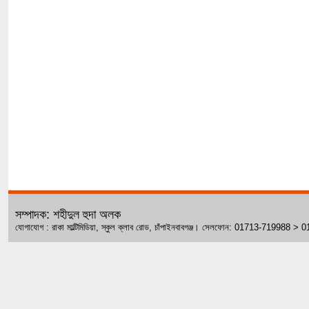
সম্পাদক: শহীদুল হুদা অলক
যোগাযোগ : রাকা মাল্টিমিডিয়া, স্কুল ক্লাব রোড, চাঁপাইনবাবগঞ্জ। সেলফোন: 01713-