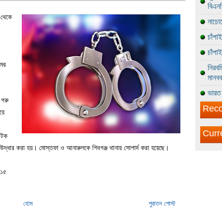
বিএন
 থেকে
নাচোল
চাঁপা
চাঁপা
মের
নিরবচ
মানবব
ভারত 
 গরু
Reco
য়ে
Curr
আটক
উদ্ধার করা হয়। মোস্তফা ও আনারুলকে শিবগঞ্জ থানায় সোপার্দ করা হয়েছে।
-১৫
হোম
পুরাতন পোস্ট