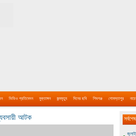
দন
ভিডিও প্রতিবেদন
মুক্তাঙ্গন
জন্মমৃত্যু
দিনের ছবি
শিবগঞ্জ
গোমস্তাপুর
নাচে
 ব্যবসায়ী আটক
সর্বশেষ
জুলাই