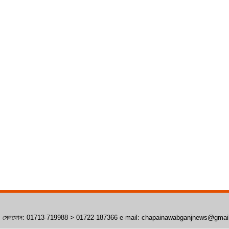
াঁপাইনবাবগঞ্জ। সেলফোন: 01713-719988 > 01722-187366 e-mail: chapainawabganjnews@gma