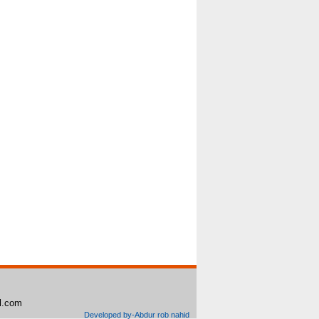
il.com
Developed by-Abdur rob nahid