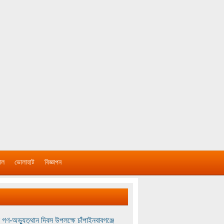
াল
ভোলাহাট
বিজ্ঞাপন
 গণ-অভ্যুত্থান দিবস উপলক্ষে চাঁপাইনবাবগঞ্জে