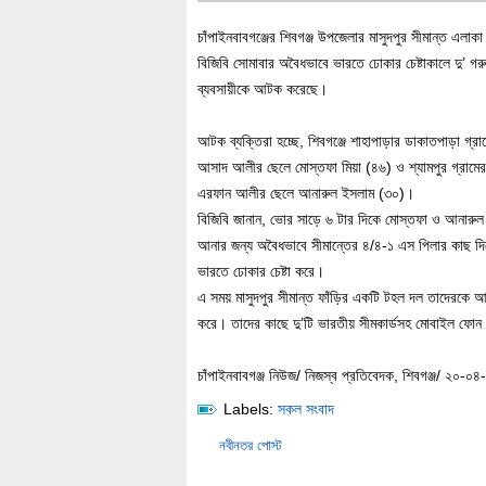
চাঁপাইনবাবগঞ্জের শিবগঞ্জ উপজেলার মাসুদপুর সীমান্ত এলাকা
বিজিবি সোমাবার অবৈধভাবে ভারতে ঢোকার চেষ্টাকালে দু’ গরু
ব্যবসায়ীকে আটক করেছে।
আটক ব্যক্তিরা হচ্ছে, শিবগঞ্জে শাহাপাড়ার ডাকাতপাড়া গ্রা
আসাদ আলীর ছেলে মোস্তফা মিয়া (৪৬) ও শ্যামপুর গ্রামের
এরফান আলীর ছেলে আনারুল ইসলাম (৩০)।
বিজিবি জানান, ভোর সাড়ে ৬ টার দিকে মোস্তফা ও আনারুল
আনার জন্য অবৈধভাবে সীমান্তের ৪/৪-১ এস পিলার কাছ দি
ভারতে ঢোকার চেষ্টা করে।
এ সময় মাসুদপুর সীমান্ত ফাঁড়ির একটি টহল দল তাদেরকে 
করে। তাদের কাছে দু’টি ভারতীয় সীমকার্ডসহ মোবাইল ফোন 
চাঁপাইনবাবগঞ্জ নিউজ/ নিজস্ব প্রতিবেদক, শিবগঞ্জ/ ২০-০৪
Labels:
সকল সংবাদ
নবীনতর পোস্ট