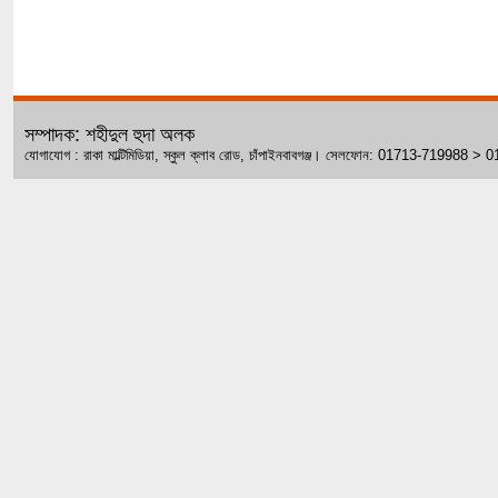
সম্পাদক: শহীদুল হুদা অলক
যোগাযোগ : রাকা মাল্টিমিডিয়া, স্কুল ক্লাব রোড, চাঁপাইনবাবগঞ্জ। সেলফোন: 01713-