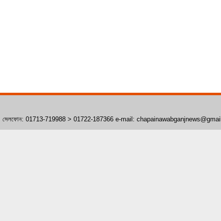
াঁপাইনবাবগঞ্জ। সেলফোন: 01713-719988 > 01722-187366 e-mail: chapainawabganjnews@gma