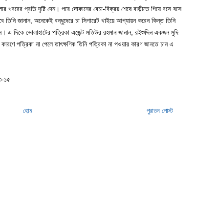
র খবরের প্রতি দৃষ্টি দেন। পরে দোকানের বেচা-বিক্রয় শেষে বাড়ীতে গিয়ে বসে বসে
 তিনি জানান, অনেকেই বন্ধুদেরে চা সিগারেট খাইয়ে আপ্যায়ন করেন কিন্ত তিনি
ন। এ দিকে ভোলাহাটের পত্রিকা এজেন্ট মতিউর রহমান জানান, রইশুদ্দিন একজন মুদি
 কারণে পত্রিকা না পেলে তাৎক্ষণিক তিনি পত্রিকা না পওয়ার কারণ জানতে চান এ
০৩-১৫
হোম
পুরাতন পোস্ট