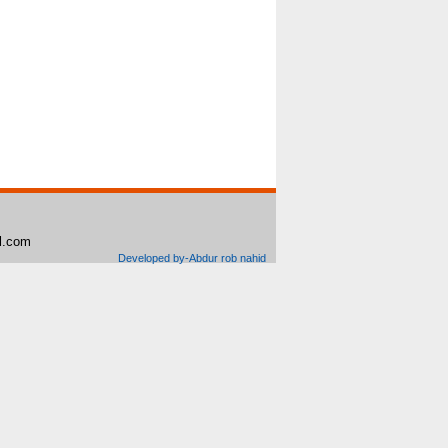
il.com
Developed by-Abdur rob nahid