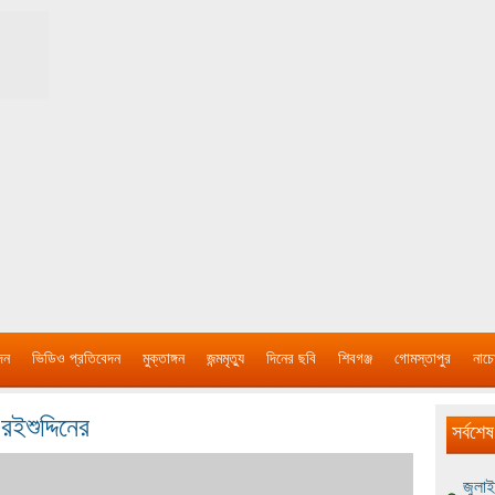
দন
ভিডিও প্রতিবেদন
মুক্তাঙ্গন
জন্মমৃত্যু
দিনের ছবি
শিবগঞ্জ
গোমস্তাপুর
নাচে
ইশুদ্দিনের
সর্বশেষ
জুলাই