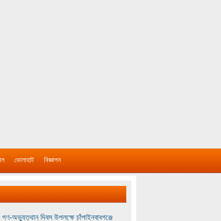
াল
ভোলাহাট
বিজ্ঞাপন
 গণ-অভ্যুত্থান দিবস উপলক্ষে চাঁপাইনবাবগঞ্জে