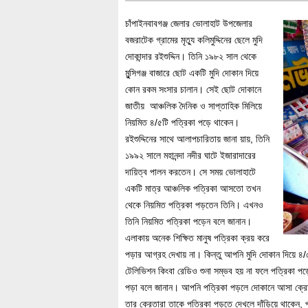
চাঁপাইনবাবগঞ্জ জেলার ভোলাহাট উপজেলার
বজরাটেক গ্রামের মৃত্যু কলিমুদ্দিনের ছেলে মুদি
দোকান্দার রইশুদ্দিন। তিনি ১৯৮২ সাল থেকে
মুন্সিগঞ্জ বাজারে ছোট একটি মুদি দোকান দিয়ে
কোন রকম সংসার চালান। সেই ছোট দোকানে
জাতীয় আঞ্চলিক দৈনিক ও সাপ্তাহিক মিলিয়ে
নিয়মিত ৪/৫টি পত্রিকা পড়ে থাকেন।
রইশুদ্দিনের সাথে আলাপচারিতায় জানা য়ায়, তিনি
১৯৯২ সালে মহানন্দা নদীর ঘাটে ইজারাদারের
দায়িত্ব পালন করতেন। সে সময় ভোলাহাটে
একটি মাত্র আঞ্চলিক পত্রিকা আসতো তখন
থেকে নিয়মিত পত্রিকা পড়তেন তিনি। এখনও
তিনি নিয়মিত পত্রিকা পড়েন বলে জানান।
এলাকায় অনেক শিক্ষিত মানুষ পত্রিকা ক্রয় করে
পড়ার আগ্রহ দেখায় না। কিন্তু আপনি মুদি দোকান দিয়ে ৪/৫
টেলিভিশন কিংবা রেডিও শুনা সম্ভব হয় না ফলে পত্রিকা 
পড়া বলে জানান। আপনি পত্রিকা পড়লে দোকানে আসা ক্রেতার
তার ক্রেতারা তাকে পত্রিকা পড়তে দেখলে দাঁড়িয়ে থাকেন, 