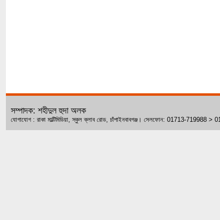
সম্পাদক: শহীদুল হুদা অলক
যোগাযোগ : রাকা মাল্টিমিডিয়া, স্কুল ক্লাব রোড, চাঁপাইনবাবগঞ্জ। সেলফোন: 01713-