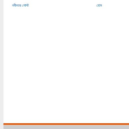
নবীনতর পোস্ট
হোম