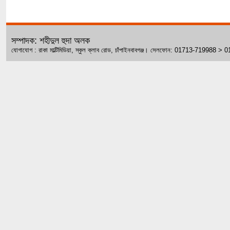
সম্পাদক: শহীদুল হুদা অলক
যোগাযোগ : রাকা মাল্টিমিডিয়া, স্কুল ক্লাব রোড, চাঁপাইনবাবগঞ্জ। সেলফোন: 01713-