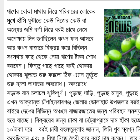
ঋণের বোঝা মাথায় নিয়ে পরিবারের লোকের
মুখে হাঁসি ফুটাতে কেউ নিজের কেউ বা
অন্যের জমি বর্গা নিয়ে বরই চাষে নেমে
অপেক্ষায় দিন গুণছিলেন কখন ফল আসবে
আর কখন বাজারে বিক্রয় করে বিভিন্ন
সংস্থার কাছ থেকে নেয়া ঋণের টাকা শোধ
করবেন। কিন্তু গাছে গাছে বরই থোকায়
থোকায় ঝুলতে শুরু করলো ঠিক এমন মুর্হূতে
শুরু হলো লাগাতর অবরোধ। অবরোধে
সড়কে যান চলাচল ঝুকিপুর্ণ। পূড়ছে গাড়ি, পুড়ছে মানুষ, পু
এখন আক্রান্ত চাঁপাইনবাবগঞ্জ জেলার ভোলাহাট উপজলার বরই
বাইরে দেশের বিভিন্ন অঞ্চলে বাজারজাতের জন্য পরিবহন সমস্
হয়ে যাচ্ছে। বিক্রয়ের জন্য ঢাকা বা চট্রোগ্রামে দাম হাঁকা হচ
১০টাকা দরে। বরই চাষী রহমতুল্লাহ জানান, তিনি খুব স্বপ্ন
করেছিলেন এবং ৫ বিঘা নিজে তৈরী করে বরই চাষ করেন। তার ব