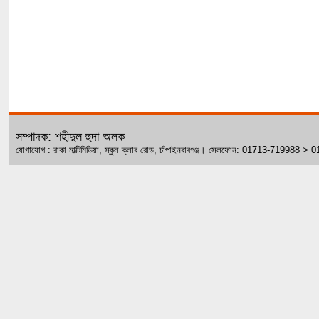
সম্পাদক: শহীদুল হুদা অলক
যোগাযোগ : রাকা মাল্টিমিডিয়া, স্কুল ক্লাব রোড, চাঁপাইনবাবগঞ্জ। সেলফোন: 01713-