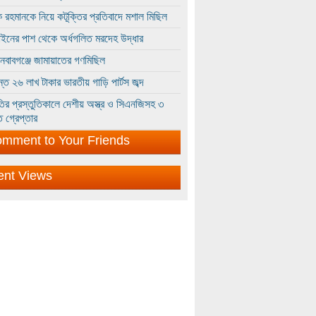
 রহমানকে নিয়ে কটূক্তির প্রতিবাদে মশাল মিছিল
ইনের পাশ থেকে অর্ধগলিত মরদেহ উদ্ধার
ইনবাবগঞ্জে জামায়াতের গণমিছিল
্তে ২৬ লাখ টাকার ভারতীয় গাড়ি পার্টস জব্দ
ির প্রস্তুতিকালে দেশীয় অস্ত্র ও সিএনজিসহ ৩
 গ্রেপ্তার
mment to Your Friends
ent Views