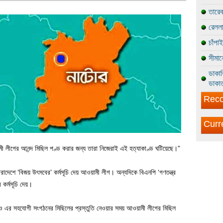
তারেক
রেললা
চাঁপা
সীমান
ডাকাত
ডাকাত
Reco
Curr
ী লীগের আনন্দ মিছিল পণ্ড করার জন্য তারা নিজেরাই এই হত্যাকাণ্ড ঘটিয়েছে।”
 সারাদেশে ‘বিজয় উৎসবের’ কর্মসূচি দেয় আওয়ামী লীগ। অন্যদিকে বিএনপি ‘গণতন্ত্র
কর্মসূচি দেয়।
ও এর সহযোগী সংগঠনের মিছিলের প্রস্তুতি নেওয়ার সময় আওয়ামী লীগের মিছিল