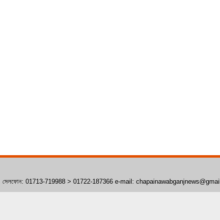
াঁপাইনবাবগঞ্জ। সেলফোন: 01713-719988 > 01722-187366 e-mail: chapainawabganjnews@gma