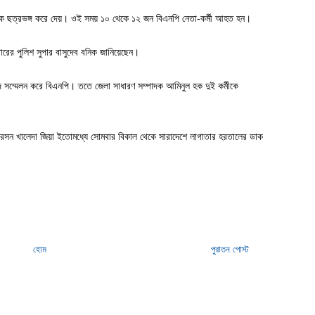
াইকে ছত্রভঙ্গ করে দেয়। ওই সময় ১০ থেকে ১২ জন বিএনপি নেতা-কর্মী আহত হন।
োরের পুলিশ সুপার বাসুদেব বনিক জানিয়েছেন।
বাদ সম্মেলন করে বিএনপি। ততে জেলা সাধারণ সম্পাদক আমিনুল হক দুই কর্মীকে
ারসন খালেদা জিয়া ইতোমধ্যে সোমবার বিকাল থেকে সারাদেশে লাগাতার হরতালের ডাক
হোম
পুরাতন পোস্ট