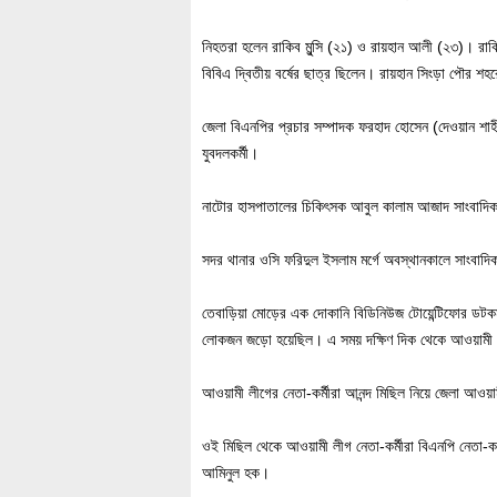
নিহতরা হলেন রাকিব মুন্সি (২১) ও রায়হান আলী (২৩)। রাক
বিবিএ দ্বিতীয় বর্ষের ছাত্র ছিলেন। রায়হান সিংড়া পৌর শ
জেলা বিএনপির প্রচার সম্পাদক ফরহাদ হোসেন (দেওয়ান শা
যুবদলকর্মী।
নাটোর হাসপাতালের চিকিৎসক আবুল কালাম আজাদ সাংবাদিকদে
সদর থানার ওসি ফরিদুল ইসলাম মর্গে অবস্থানকালে সাংবাদি
তেবাড়িয়া মোড়ের এক দোকানি বিডিনিউজ টোয়েন্টিফোর ডটক
লোকজন জড়ো হয়েছিল। এ সময় দক্ষিণ দিক থেকে আওয়ামী লীগ
আওয়ামী লীগের নেতা-কর্মীরা আনন্দ মিছিল নিয়ে জেলা আও
ওই মিছিল থেকে আওয়ামী লীগ নেতা-কর্মীরা বিএনপি নেতা-কর
আমিনুল হক।