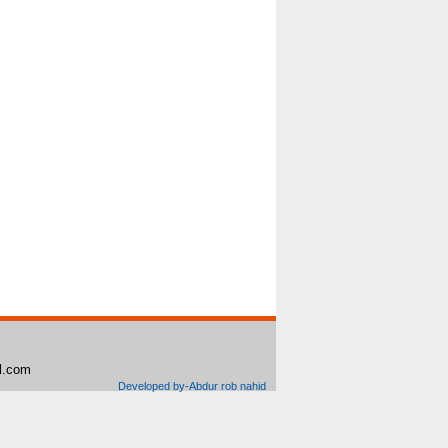
il.com
Developed by-Abdur rob nahid