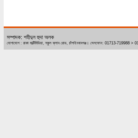
সম্পাদক: শহীদুল হুদা অলক
যোগাযোগ : রাকা মাল্টিমিডিয়া, স্কুল ক্লাব রোড, চাঁপাইনবাবগঞ্জ। সেলফোন: 01713-