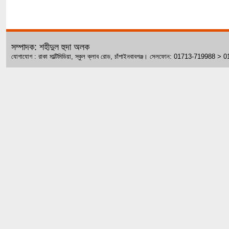
সম্পাদক: শহীদুল হুদা অলক
যোগাযোগ : রাকা মাল্টিমিডিয়া, স্কুল ক্লাব রোড, চাঁপাইনবাবগঞ্জ। সেলফোন: 01713-