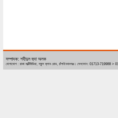
সম্পাদক: শহীদুল হুদা অলক
যোগাযোগ : রাকা মাল্টিমিডিয়া, স্কুল ক্লাব রোড, চাঁপাইনবাবগঞ্জ। সেলফোন: 01713-