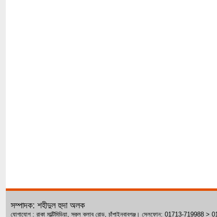
সম্পাদক: শহীদুল হুদা অলক
যোগাযোগ : রাকা মাল্টিমিডিয়া, স্কুল ক্লাব রোড, চাঁপাইনবাবগঞ্জ। সেলফোন: 01713-