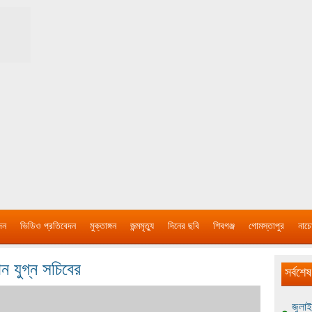
দন
ভিডিও প্রতিবেদন
মুক্তাঙ্গন
জন্মমৃত্যু
দিনের ছবি
শিবগঞ্জ
গোমস্তাপুর
নাচে
ন যুগ্ন সচিবের
সর্বশেষ
জুলাই