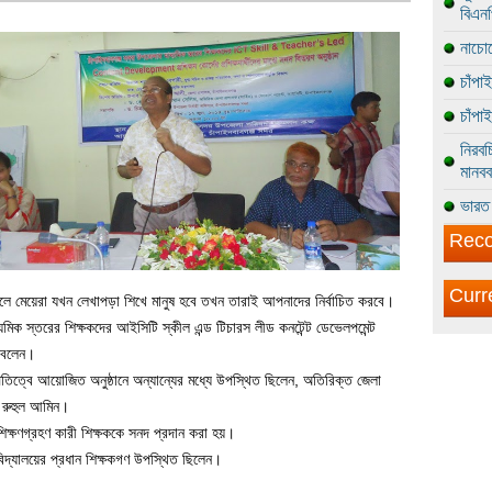
বিএন
নাচোল
চাঁপা
চাঁপা
নিরবচ
মানবব
ভারত 
Reco
Curr
 মেয়েরা যখন লেখাপড়া শিখে মানুষ হবে তখন তারাই আপনাদের নির্বাচিত করবে।
মিক স্তরের শিক্ষকদের আইসিটি স্কীল এন্ড টিচারস লীড কনটেন্ট ডেভেলপমেন্ট
া বলেন।
াপতিত্বে আয়োজিত অনুষ্ঠানে অন্যান্যের মধ্যে উপস্থিত ছিলেন, অতিরিক্ত জেলা
ব রুহুল আমিন।
িক্ষণগ্রহণ কারী শিক্ষককে সনদ প্রদান করা হয়।
 বিদ্যালয়ের প্রধান শিক্ষকগণ উপস্থিত ছিলেন।