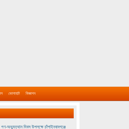
াল
ভোলাহাট
বিজ্ঞাপন
 গণ-অভ্যুত্থান দিবস উপলক্ষে চাঁপাইনবাবগঞ্জে