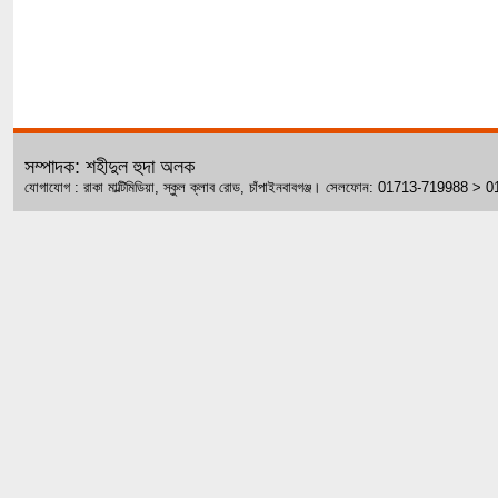
সম্পাদক: শহীদুল হুদা অলক
যোগাযোগ : রাকা মাল্টিমিডিয়া, স্কুল ক্লাব রোড, চাঁপাইনবাবগঞ্জ। সেলফোন: 01713-