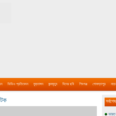
দন
ভিডিও প্রতিবেদন
মুক্তাঙ্গন
জন্মমৃত্যু
দিনের ছবি
শিবগঞ্জ
গোমস্তাপুর
নাচে
 আটক
সর্বশেষ
ভারত 