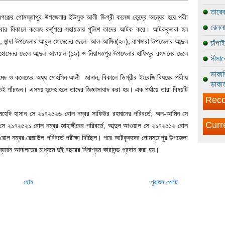
তারেক
বাবগঞ্জের গোমস্তাপুর উপজেলার ইউসুফ আলী ডিগ্রী কলেজ কেন্দ্রে অন্যের হয়ে পরীা
রেললা
োববার বিকালে কলেজ কর্তৃপরে সহায়তায় পুলিশ তাদের আটক করে। আটককৃতরা হল
৯), মান্দা উপজেলার আবুল হোসেনের ছেলে আল-আমিন(২০), বাগমারা উপজেলার আব্দুল
চাঁপা
োসেনর ছেলে আব্দুল আওয়াল (১৯) ও নিয়ামতপুর উপজেলার হাফিজুর রহমানের ছেলে
সীমান
ডাকাত
 আহমেদ ও কলেজের অধ্য মোহসিন আলী জানান, বিকালে ডিগ্রীর ইংরেজি বিষয়ের পরীায়
ডাকাত
 ওই পাঁচজন। এসময় সন্দেহ হলে তাদের জিজ্ঞাসাবাদ করা হয়। এক পর্যায়ে তারা বিষয়টি
Reco
েদি হাসান সে ২১৭২৫২৬ রোল নম্বর সাফিউর রহমানের পরিবর্তে, অল-আমিন সে
Curr
সে ২১৭২৫২১ রোল নম্বর জাহাঙ্গীরের পরিবর্তে, আব্দুল আওয়াল সে ২১৭২৫১২ রোল
 রোল নম্বর রেজাউল পরিবর্তে পরীক্ষা দিচ্ছিল। পরে আটকৃকদের গোমস্তাপুর উপজেলা
ের ভাম্যমান আদালতের মাধ্যমে দুই বছরের বিনাশ্রম কারাদন্ড প্রদান করা হয়।
হোম
পুরাতন পোস্ট