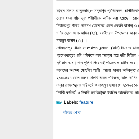
আব্দুস সালাম তালুকদার,গোমস্তাপুর প্রতিবেদক: চাঁপাইন
দেয়ার সময় পাঁচ ভূয়া পরীার্থীকে আটক করা হয়েছে। র
নিয়ামতপুর থানার সাহাদাৎ হোসেনের ছেলে মেহেদি হাসান(১
গনির ছেলে আল-আমিন (২১), বরাইগ্রাম উপজেলার আবুল হ
নাজমুল হাসান (১৯) ।
গোমস্তাপুর থানার ভারপ্রাপ্ত কর্র্মকর্তা (ওসি) ফিরোজ
প্রবেশপত্রের ছবি পরির্বতন করে অন্যের হয়ে পরীা দিচ্ছিল
স্বীকার করে। পরে পুলিশ গিয়ে ওই পাঁচজনকে আটক করে।
কলেজের অধক্ষ্য মোহসিন আলী আরো জানান আটককৃত মেহ
২৯০৩৪৫৭ রোল নম্বর সালাউদ্দিনের পরিবর্তে, আল-আমিন 
নম্বর মোফাজ্জুলের পরিবর্তে ও নাজমুল হাসান সে ২১৭২৫৩৬
নির্বাহী কর্মকর্তা ও নির্বাহী ম্যাজিষ্ট্রেট ইয়াসির আরেফিন
Labels:
feature
নবীনতর পোস্ট