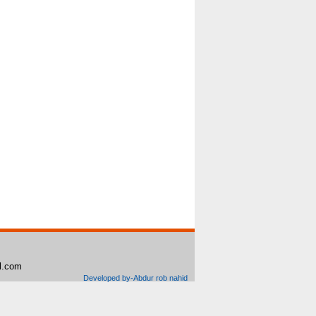
il.com
Developed by-Abdur rob nahid