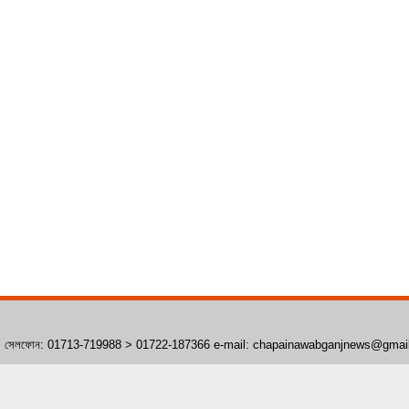
াঁপাইনবাবগঞ্জ। সেলফোন: 01713-719988 > 01722-187366 e-mail: chapainawabganjnews@gma