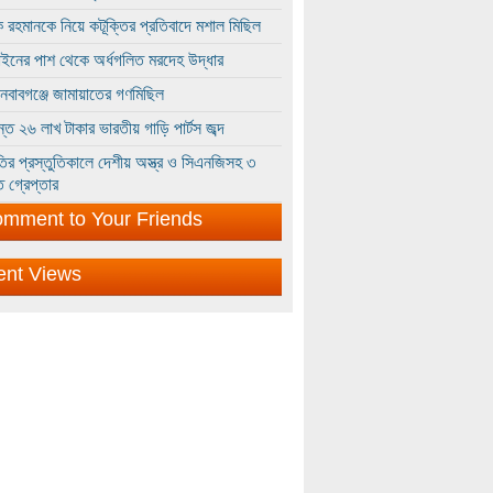
 রহমানকে নিয়ে কটূক্তির প্রতিবাদে মশাল মিছিল
ইনের পাশ থেকে অর্ধগলিত মরদেহ উদ্ধার
ইনবাবগঞ্জে জামায়াতের গণমিছিল
্তে ২৬ লাখ টাকার ভারতীয় গাড়ি পার্টস জব্দ
ির প্রস্তুতিকালে দেশীয় অস্ত্র ও সিএনজিসহ ৩
 গ্রেপ্তার
mment to Your Friends
ent Views