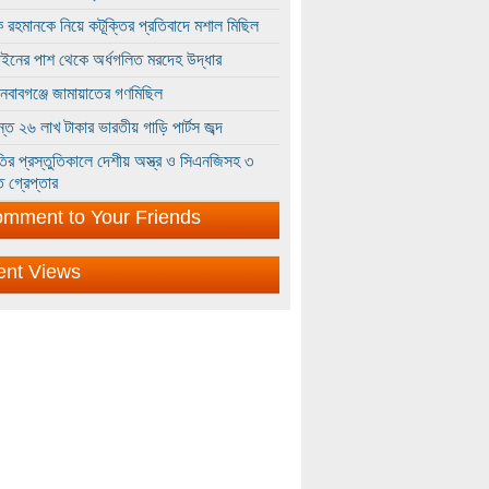
 রহমানকে নিয়ে কটূক্তির প্রতিবাদে মশাল মিছিল
ইনের পাশ থেকে অর্ধগলিত মরদেহ উদ্ধার
ইনবাবগঞ্জে জামায়াতের গণমিছিল
্তে ২৬ লাখ টাকার ভারতীয় গাড়ি পার্টস জব্দ
ির প্রস্তুতিকালে দেশীয় অস্ত্র ও সিএনজিসহ ৩
 গ্রেপ্তার
mment to Your Friends
ent Views