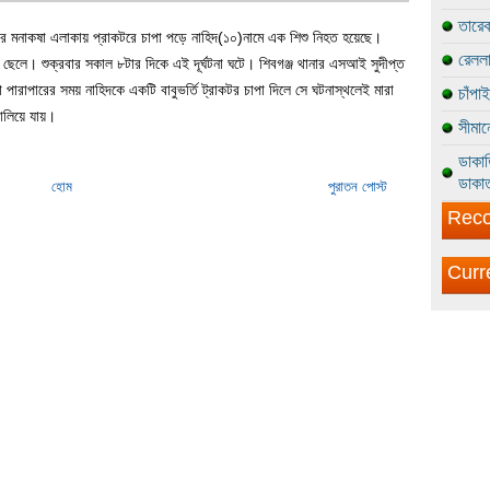
তারেক
কের মনাকষা এলাকায় প্রাকটরে চাপা পড়ে নাহিদ(১০)নামে এক শিশু নিহত হয়েছে।
রেললা
 ছেলে। শুক্রবার সকাল ৮টার দিকে এই দূর্ঘটনা ঘটে। শিবগঞ্জ থানার এসআই সুদীপ্ত
তা পারাপারের সময় নাহিদকে একটি বাবুভর্তি ট্রাকটর চাপা দিলে সে ঘটনাস্থলেই মারা
চাঁপা
ালিয়ে যায়।
সীমান
ডাকাত
ডাকাত
হোম
পুরাতন পোস্ট
Reco
Curr