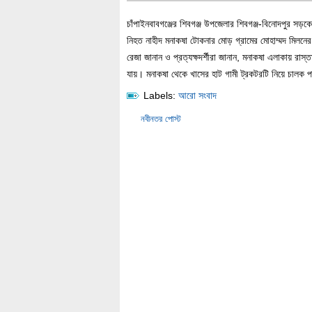
চাঁপাইনবাবগঞ্জের শিবগঞ্জ উপজেলার শিবগঞ্জ-বিনোদপুর সড়
নিহত নাহীদ মনাকষা টোকনার মোড় গ্রামের মোহাম্মদ মিলনের
রেজা জানান ও প্রত্যক্ষদর্শীরা জানান, মনাকষা এলাকায় রাস্
যায়। মনাকষা থেকে খাসের হাট গামী ট্রকটরটি নিয়ে চালক প
Labels:
আরো সংবাদ
নবীনতর পোস্ট