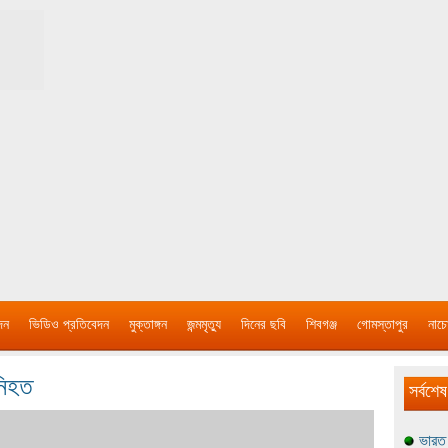
দন
ভিডিও প্রতিবেদন
মুক্তাঙ্গন
জন্মমৃত্যু
দিনের ছবি
শিবগঞ্জ
গোমস্তাপুর
নাচে
নিহত
সর্বশেষ
ভারত 