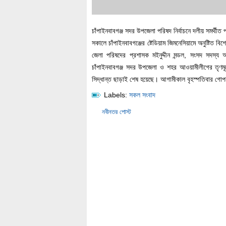
চাঁপাইনবাবগঞ্জ সদর উপজেলা পরিষদ নির্বাচনে দলীয় সমর্থীত প
সকালে চাঁপাইনবাবগঞ্জের ষ্টেডিয়াম জিমনেসিয়ামে অনুষ্টিত ব
জেলা পরিষদের প্রশাসক মইনুদ্দীন মন্ডল, সংসদ সদস্য
চাঁপাইনবাবগঞ্জ সদর উপজেলা ও শহর আওয়ামীলীগের তৃণমূলের
সিদ্ধান্ত ছাড়াই শেষ হয়েছে। আগামীকাল বৃহস্পতিবার গোপন ব
Labels:
সকল সংবাদ
নবীনতর পোস্ট