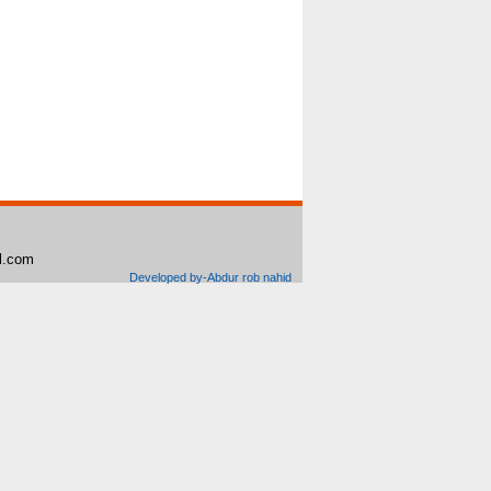
il.com
Developed by-Abdur rob nahid