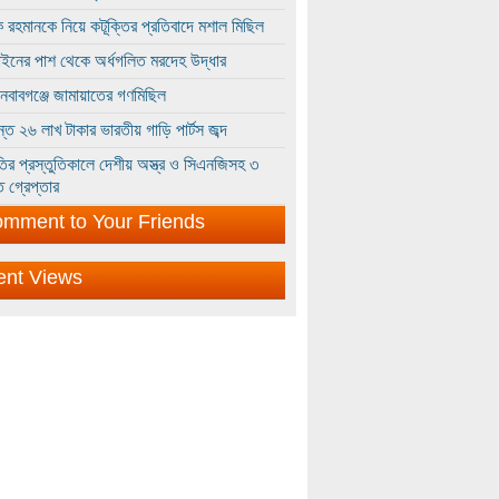
 রহমানকে নিয়ে কটূক্তির প্রতিবাদে মশাল মিছিল
ইনের পাশ থেকে অর্ধগলিত মরদেহ উদ্ধার
ইনবাবগঞ্জে জামায়াতের গণমিছিল
্তে ২৬ লাখ টাকার ভারতীয় গাড়ি পার্টস জব্দ
ির প্রস্তুতিকালে দেশীয় অস্ত্র ও সিএনজিসহ ৩
 গ্রেপ্তার
mment to Your Friends
ent Views