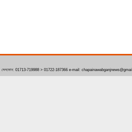
াঁপাইনবাবগঞ্জ। সেলফোন: 01713-719988 > 01722-187366 e-mail: chapainawabganjnews@gma