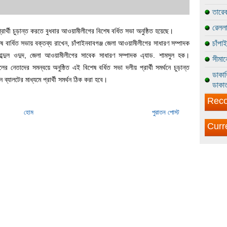
তারেক
রেললা
্রার্থী চুড়ান্ত করতে বুধবার আওয়ামীলীগের বিশেষ বর্ধিত সভা অনুষ্ঠিত হয়েছে।
িশেষ বার্ধিত সভায় বক্তব্য রাখেন, চাঁপাইনবাবগঞ্জ জেলা আওয়ামীলীগের সাধারণ সম্পাদক
চাঁপা
 আব্দুল ওদুদ, জেলা আওয়ামীলীগের সাবেক সাধারণ সম্পাদক এ্যাড. শামসুল হক।
সীমান
 নেতাদের সমন্বয়ে অনুষ্ঠিত এই বিশেষ বর্ধিত সভা দলীয় প্রার্থী সমর্থনে চুড়ান্ত
ডাকাত
্যালটের মাধ্যমে প্রার্থী সমর্থন ঠিক করা হবে।
ডাকাত
Reco
হোম
পুরাতন পোস্ট
Curr