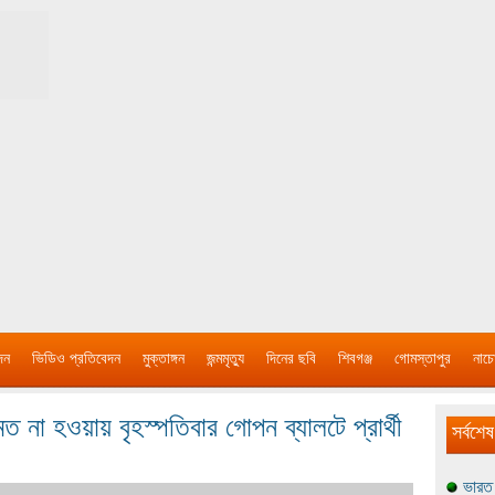
দন
ভিডিও প্রতিবেদন
মুক্তাঙ্গন
জন্মমৃত্যু
দিনের ছবি
শিবগঞ্জ
গোমস্তাপুর
নাচে
 না হওয়ায় বৃহস্পতিবার গোপন ব্যালটে প্রার্থী
সর্বশেষ
ভারত 