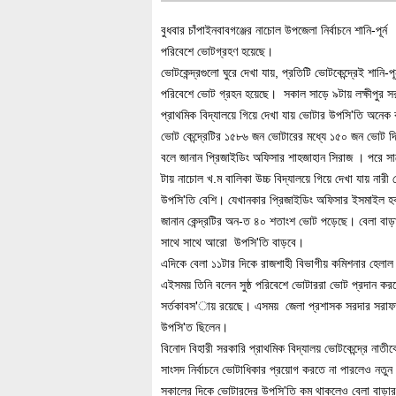
বুধবার চাঁপাইনবাবগঞ্জের নাচোল উপজেলা নির্বাচনে শানি-পূর্ন
পরিবেশে ভোটগ্রহণ হয়েছে।
ভোটকেন্দ্রগুলো ঘুরে দেখা যায়, প্রতিটি ভোটকেন্দ্রেই শানি-পূর
পরিবেশে ভোট গ্রহন হয়েছে। সকাল সাড়ে ৯টায় লক্ষীপুর স
প্রাথমিক বিদ্যালয়ে গিয়ে দেখা যায় ভোটার উপসি'তি অনে
ভোট কেন্দ্রেটির ১৫৮৬ জন ভোটারের মধ্যে ১৫০ জন ভোট দ
বলে জানান প্রিজাইডিং অফিসার শাহজাহান সিরাজ । পরে স
টায় নাচোল খ.ম বালিকা উচ্চ বিদ্যালয়ে গিয়ে দেখা যায় নারী
উপসি'তি বেশি। যেখানকার প্রিজাইডিং অফিসার ইসমাইল হ
জানান কেন্দ্রটির অন-ত ৪০ শতাংশ ভোট পড়েছে। বেলা বাড়
সাথে সাথে আরো উপসি'তি বাড়বে।
এদিকে বেলা ১১টার দিকে রাজশাহী বিভাগীয় কমিশনার হেলাল উ
এইসময় তিনি বলেন সুষ্ঠ পরিবেশে ভোটাররা ভোট প্রদান ক
সর্তকাবস'ায় রয়েছে। এসময় জেলা প্রশাসক সরদার সরাফত আল
উপসি'ত ছিলেন।
বিনোদ বিহারী সরকারি প্রাথমিক বিদ্যালয় ভোটকেন্দ্রে ন
সাংসদ নির্বাচনে ভোটাধিকার প্রয়োগ করতে না পারলেও নতু
সকালের দিকে ভোটারদের উপসি'তি কম থাকলেও বেলা বাড়ার