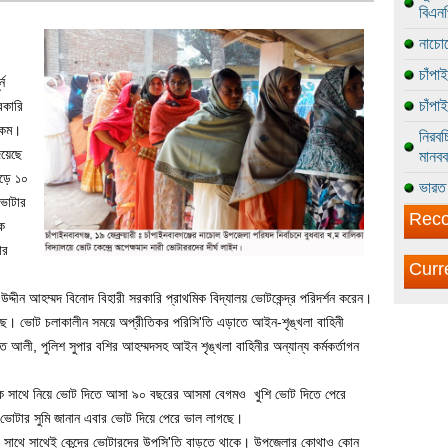
বিএন
নাচোল
চাঁপা
্ন
চাঁপা
রকারি
ক কম।
নিরবচ
িয়েছে
মানবব
াড়ে ১০
ভারত 
 ভোটার
Reco
ক
ার
Curr
দ্দীন আহম্মদ বিনোদ বিহারী সরকারি প্রাথমিক বিদ্যালয় ভোটকেন্দ্র পরিদর্শন করেন।
রছে। ভোট চলাকালীন সময়ে অপ্রীতিকর পরিসি'তি এড়াতে আইন-শৃঙ্খলা বাহিনী
ী, পুলিশ সুপার বশির আহম্মদসহ আইন শৃঙ্খলা বাহিনীর অন্যান্য কর্মকর্তাগন
াতীকে সাথে নিয়ে ভোট দিতে আসা ৯০ বছরের আসমা বেগমও খুশি ভোট দিতে পেরে
ন ভোটার সুমি জানান এবার ভোট দিয়ে পেরে ভাল লাগছে।
 সাথে সাথেই কেন্দ্রে ভোটারদের উপসি'তি বাড়তে থাকে। উপজেলার কোথাও কোন