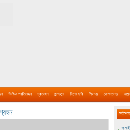
দন
ভিডিও প্রতিবেদন
মুক্তাঙ্গন
জন্মমৃত্যু
দিনের ছবি
শিবগঞ্জ
গোমস্তাপুর
নাচে
গ্রহন
সর্বশেষ
জুলাই