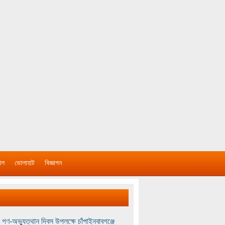
াল
ভোলাহাট
বিজ্ঞাপন
 গণ-অভ্যুত্থান দিবস উপলক্ষে চাঁপাইনবাবগঞ্জে