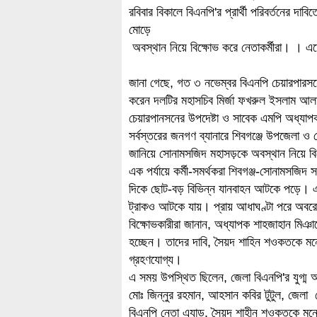
রবিবার বিকালে বিএনপি'র প্রার্থী পরিবর্তনের দ
মোড়ে
অবস্থান নিয়ে বিক্ষোভ করে নেতাকর্মীরা। । 
জানা গেছে, গত ৩ নভেম্বর বিএনপি চেয়ারপারসন
করেন দলটির মহাসচিব মির্জা ফখরুল ইসলাম আলম
চেয়ারপানসনের উপদেষ্টা ও সাবেক এমপি অধ্যা
সর্বস্তরের জনগণ ব্যানারে শিবগঞ্জে উপজেলা ও 
জানিয়ে সোনামসজিদ মহাসড়কে অবস্থান নিয়ে ব
এক পর্যায়ে কর্মী-সমর্থকরা শিবগঞ্জ-সোনামস
দিকে ছোট-বড় বিভিন্ন যানবাহন আটকে পড়ে। এ
ট্রাকও আটকে যায়। প্রায় আধাঘণ্টা পরে অবরো
বিক্ষোভকারীরা জানান, অধ্যাপক শাহজাহান মিঞাক
হচ্ছেন। তাদের দাবি, সৈয়দ শাহিন শওকতকে মনো
গ্রহণযোগ্য।
এ সময় উপস্থিত ছিলেন, জেলা বিএনপি'র যুগ্ম আহ
মোঃ জিন্নুর রহমান, আহসান কবির টুটুল, জেলা স
বিএনপি নেতা এ্যাড. সৈয়দ শাহীন শওকতকে মনোনয