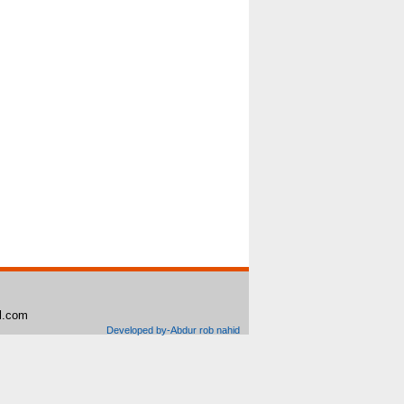
il.com
Developed by-Abdur rob nahid