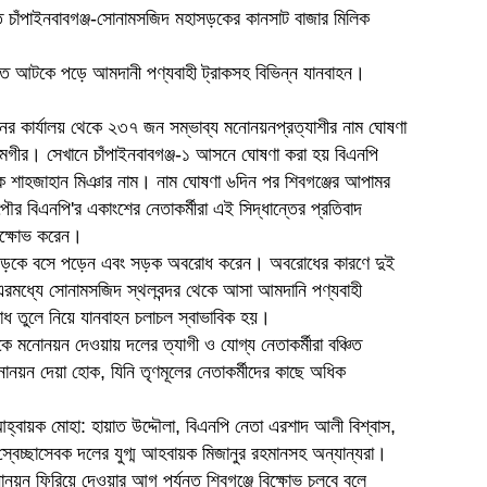
াবিতে চাঁপাইনবাবগঞ্জ-সোনামসজিদ মহাসড়কের কানসাট বাজার মিলিক
এতে আটকে পড়ে আমদানী পণ্যবাহী ট্রাকসহ বিভিন্ন যানবাহন।
ের কার্যালয় থেকে ২৩৭ জন সম্ভাব্য মনোনয়নপ্রত্যাশীর নাম ঘোষণা
গীর। সেখানে চাঁপাইনবাবগঞ্জ-১ আসনে ঘোষণা করা হয় বিএনপি
পক শাহজাহান মিঞার নাম। নাম ঘোষণা ৬দিন পর শিবগঞ্জের আপামর
পৌর বিএনপি'র একাংশের নেতাকর্মীরা এই সিদ্ধান্তের প্রতিবাদ
িক্ষোভ করেন।
জিদ সড়কে বসে পড়েন এবং সড়ক অবরোধ করেন। অবরোধের কারণে দুই
রমধ্যে সোনামসজিদ স্থলবন্দর থেকে আসা আমদানি পণ্যবাহী
ধ তুলে নিয়ে যানবাহন চলাচল স্বাভাবিক হয়।
ে মনোনয়ন দেওয়ায় দলের ত্যাগী ও যোগ্য নেতাকর্মীরা বঞ্চিত
নয়ন দেয়া হোক, যিনি তৃণমূলের নেতাকর্মীদের কাছে অধিক
্বায়ক মোহা: হায়াত উদ্দৌলা, বিএনপি নেতা এরশাদ আলী বিশ্বাস,
্বেচ্ছাসেবক দলের যুগ্ম আহবায়ক মিজানুর রহমানসহ অন্যান্যরা।
়ন ফিরিয়ে দেওয়ার আগ পর্যন্ত শিবগঞ্জে বিক্ষোভ চলবে বলে