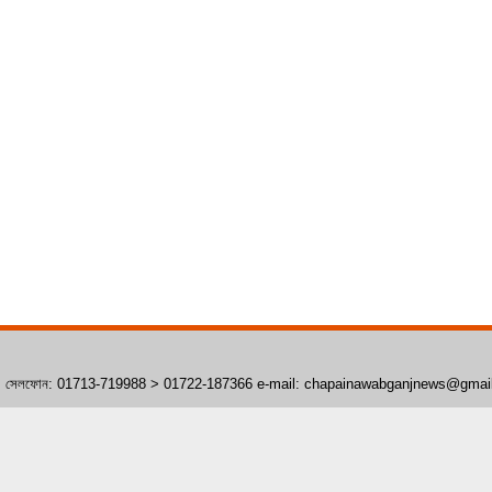
াঁপাইনবাবগঞ্জ। সেলফোন: 01713-719988 > 01722-187366 e-mail: chapainawabganjnews@gma