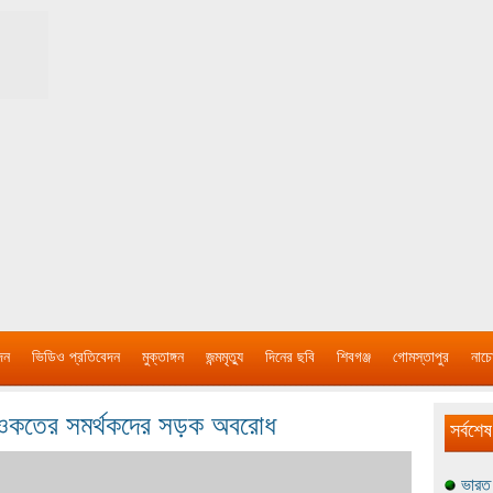
দন
ভিডিও প্রতিবেদন
মুক্তাঙ্গন
জন্মমৃত্যু
দিনের ছবি
শিবগঞ্জ
গোমস্তাপুর
নাচে
শওকতের সমর্থকদের সড়ক অবরোধ
সর্বশেষ
ভারত 