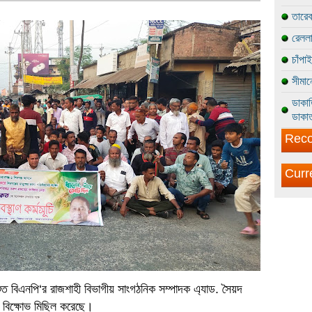
তারেক
রেললা
চাঁপা
সীমান
ডাকাত
ডাকাত
Reco
Curr
িত বিএনপি‘র রাজশাহী বিভাগীয় সাংগঠনিক সম্পাদক এ্যাড. সৈয়দ
 বিক্ষোভ মিছিল করেছে।