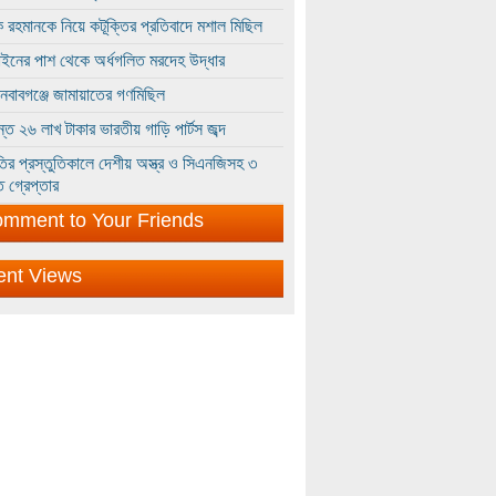
 রহমানকে নিয়ে কটূক্তির প্রতিবাদে মশাল মিছিল
ইনের পাশ থেকে অর্ধগলিত মরদেহ উদ্ধার
ইনবাবগঞ্জে জামায়াতের গণমিছিল
্তে ২৬ লাখ টাকার ভারতীয় গাড়ি পার্টস জব্দ
ির প্রস্তুতিকালে দেশীয় অস্ত্র ও সিএনজিসহ ৩
 গ্রেপ্তার
mment to Your Friends
ent Views