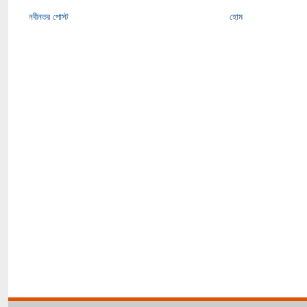
নবীনতর পোস্ট
হোম