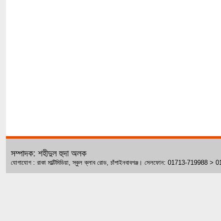
সম্পাদক: শহীদুল হুদা অলক
যোগাযোগ : রাকা মাল্টিমিডিয়া, স্কুল ক্লাব রোড, চাঁপাইনবাবগঞ্জ। সেলফোন: 01713-