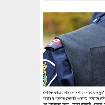
চাঁপাইনবাবগঞ্জের নাচোলে অপারেশন 'ডেভিল হান্
নাচোল উপজেলার রাজবাড়ি এলাকায় অভিযান চালি
গ্রেপ্তারকৃতরা হলেন, নাচোল রাজবাড়ি এলাকার হা