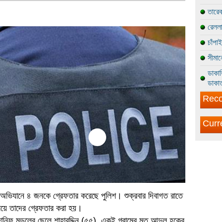
তারেক
রেললা
চাঁপা
সীমান
ডাকাত
ডাকাত
Reco
Curr
ট' অভিযানে ৪ জনকে গ্রেফতার করেছে পুলিশ। শুক্রবার দিবাগত রাতে
য়ে তাদের গ্রেফতার করা হয়।
নিফ মন্ডলের ছেলে শাহাবুদ্দিন (৫৫), একই গ্রামের মৃত আব্দুল হকের