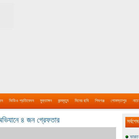
দন
ভিডিও প্রতিবেদন
মুক্তাঙ্গন
জন্মমৃত্যু
দিনের ছবি
শিবগঞ্জ
গোমস্তাপুর
নাচে
 অভিযানে ৪ জন গ্রেফতার
সর্বশেষ
ভারত 