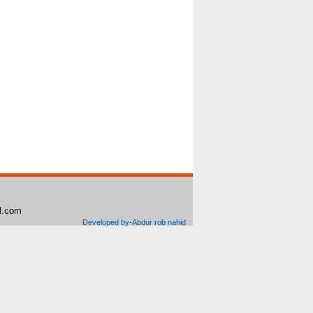
il.com
Developed by-Abdur rob nahid