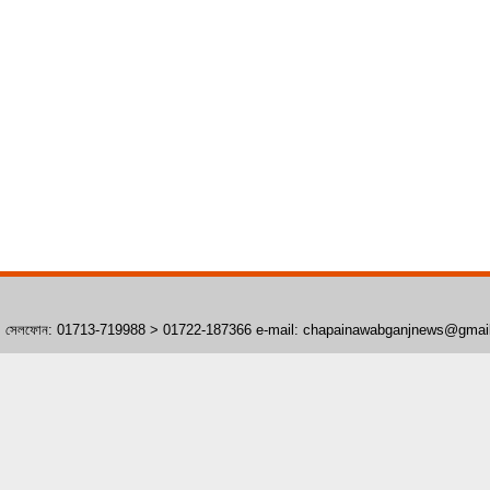
াঁপাইনবাবগঞ্জ। সেলফোন: 01713-719988 > 01722-187366 e-mail: chapainawabganjnews@gma