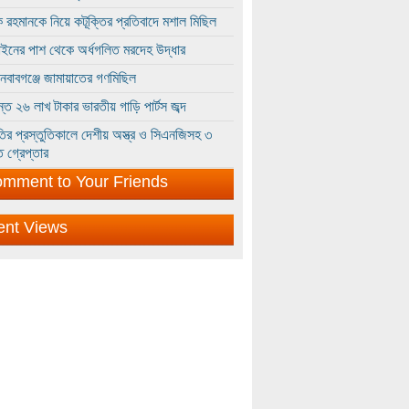
 রহমানকে নিয়ে কটূক্তির প্রতিবাদে মশাল মিছিল
ইনের পাশ থেকে অর্ধগলিত মরদেহ উদ্ধার
ইনবাবগঞ্জে জামায়াতের গণমিছিল
্তে ২৬ লাখ টাকার ভারতীয় গাড়ি পার্টস জব্দ
ির প্রস্তুতিকালে দেশীয় অস্ত্র ও সিএনজিসহ ৩
 গ্রেপ্তার
mment to Your Friends
ent Views