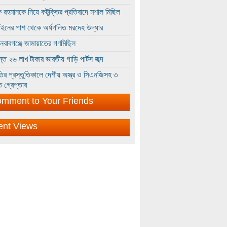
 রহমানকে নিয়ে কটূক্তির প্রতিবাদে মশাল মিছিল
ইনের পাশ থেকে অর্ধগলিত মরদেহ উদ্ধার
ইনবাবগঞ্জে জামায়াতের গণমিছিল
্তে ২৬ লাখ টাকার ভারতীয় গাড়ি পার্টস জব্দ
ির প্রস্তুতিকালে দেশীয় অস্ত্র ও সিএনজিসহ ৩
 গ্রেপ্তার
mment to Your Friends
ent Views