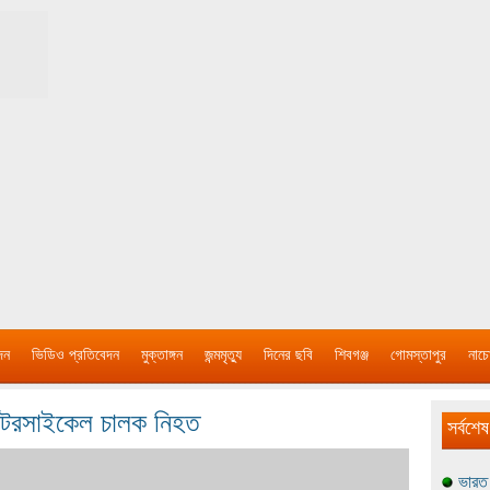
দন
ভিডিও প্রতিবেদন
মুক্তাঙ্গন
জন্মমৃত্যু
দিনের ছবি
শিবগঞ্জ
গোমস্তাপুর
নাচে
 মোটরসাইকেল চালক নিহত
সর্বশেষ
ভারত 