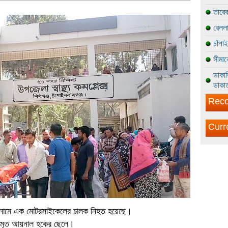
তারেক
রেললা
চাঁপা
সীমান
ডাকাত
ডাকাত
Reco
Curr
(২৮) নামে এক মোটরসাইকেলের চালক নিহত হয়েছে।
ার মৃত আয়নাল হকের ছেলে।