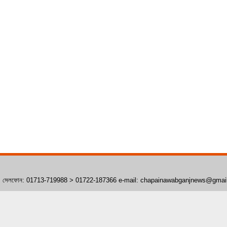
াঁপাইনবাবগঞ্জ। সেলফোন: 01713-719988 > 01722-187366 e-mail: chapainawabganjnews@gma