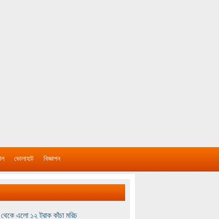
াল
ভোলাহাট
বিজ্ঞাপন
থেকে এলো ১২ ট্রাক কাঁচা মরিচ