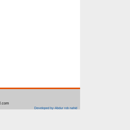
il.com
Developed by-Abdur rob nahid