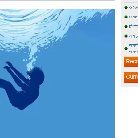
তারেক
রেললা
চাঁপা
সীমান
ডাকাত
ডাকাত
Reco
Curr