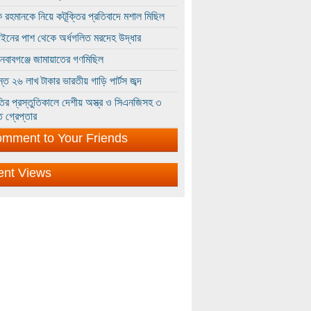
 রহমানকে নিয়ে কটূক্তির প্রতিবাদে মশাল মিছিল
ইনের পাশ থেকে অর্ধগলিত মরদেহ উদ্ধার
ইনবাবগঞ্জে জামায়াতের গণমিছিল
্তে ২৬ লাখ টাকার ভারতীয় গাড়ি পার্টস জব্দ
ির প্রস্তুতিকালে দেশীয় অস্ত্র ও সিএনজিসহ ৩
 গ্রেপ্তার
mment to Your Friends
ent Views