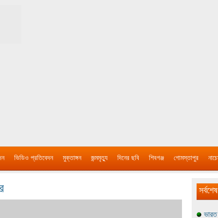
দন
ভিডিও প্রতিবেদন
মুক্তাঙ্গন
জন্মমৃত্যু
দিনের ছবি
শিবগঞ্জ
গোমস্তাপুর
নাচে
র
সর্বশেষ
ভারত 