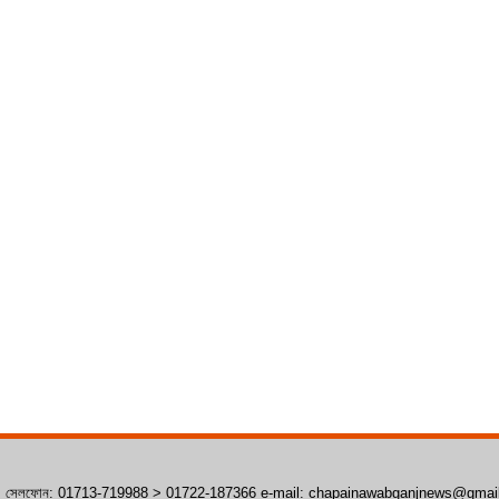
াঁপাইনবাবগঞ্জ। সেলফোন: 01713-719988 > 01722-187366 e-mail: chapainawabganjnews@gma