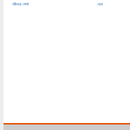
নবীনতর পোস্ট
হোম