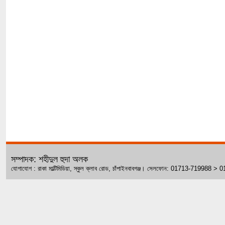
সম্পাদক: শহীদুল হুদা অলক
যোগাযোগ : রাকা মাল্টিমিডিয়া, স্কুল ক্লাব রোড, চাঁপাইনবাবগঞ্জ। সেলফোন: 01713-