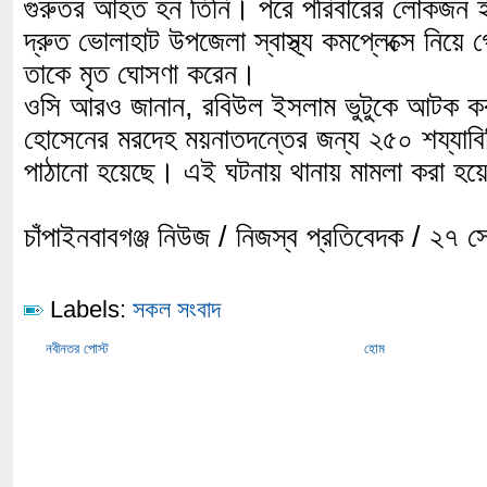
গুরুতর আহত হন তিনি। পরে পরিবারের লোকজন ই
দ্রুত ভোলাহাট উপজেলা স্বাস্থ্য কমপ্লেক্সে নিয়ে 
তাকে মৃত ঘোসণা করেন।
ওসি আরও জানান, রবিউল ইসলাম ভুটুকে আটক ক
হোসেনের মরদেহ ময়নাতদন্তের জন্য ২৫০ শয্যাবিশি
পাঠানো হয়েছে। এই ঘটনায় থানায় মামলা করা হয়
চাঁপাইনবাবগঞ্জ নিউজ / নিজস্ব প্রতিবেদক / ২৭ স
Labels:
সকল সংবাদ
নবীনতর পোস্ট
হোম