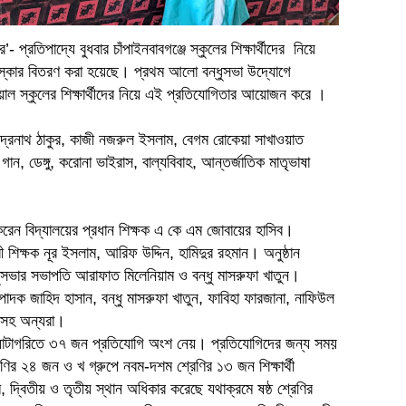
- প্রতিপাদ্যে বুধবার চাঁপাইনবাবগঞ্জে স্কুলের শিক্ষার্থীদের নিয়ে
রস্কার বিতরণ করা হয়েছে। প্রথম আলো বন্ধুসভা উদ্যোগে
ল স্কুলের শিক্ষার্থীদের নিয়ে এই প্রতিযোগিতার আয়োজন করে ।
।
বীন্দ্রনাথ ঠাকুর, কাজী নজরুল ইসলাম, বেগম রোকেয়া সাখাওয়াত
গান, ডেঙ্গু, করোনা ভাইরাস, বাল্যবিবাহ, আন্তর্জাতিক মাতৃভাষা
েন বিদ্যালয়ের প্রধান শিক্ষক এ কে এম জোবায়ের হাসিব।
 শিক্ষক নূর ইসলাম, আরিফ উদ্দিন, হামিদুর রহমান। অনুষ্ঠান
্ধুসভার সভাপতি আরাফাত মিলেনিয়াম ও বন্ধু মাসরুফা খাতুন।
ম্পাদক জাহিদ হাসান, বন্ধু মাসরুফা খাতুন, ফাবিহা ফারজানা, নাফিউল
িসহ অন্যরা।
টি ক্যাটাগরিতে ৩৭ জন প্রতিযোগি অংশ নেয়। প্রতিযোগিদের জন্য সময়
েণির ২৪ জন ও খ গ্রুপে নবম-দশম শ্রেণির ১৩ জন শিক্ষার্থী
দ্বিতীয় ও তৃতীয় স্থান অধিকার করেছে যথাক্রমে ষষ্ঠ শ্রেণির