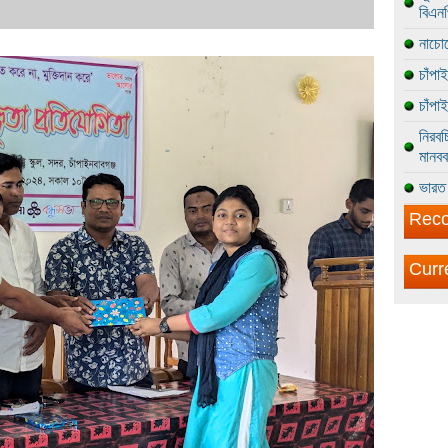
বিএন
নাচোল
চাঁপা
চাঁপা
নিরবচ
মানবব
ভারত 
Reco
Curr