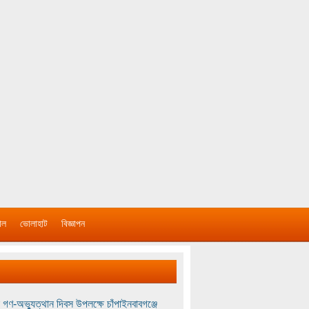
াল
ভোলাহাট
বিজ্ঞাপন
 গণ-অভ্যুত্থান দিবস উপলক্ষে চাঁপাইনবাবগঞ্জে