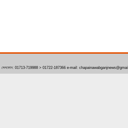
াঁপাইনবাবগঞ্জ। সেলফোন: 01713-719988 > 01722-187366 e-mail: chapainawabganjnews@gma