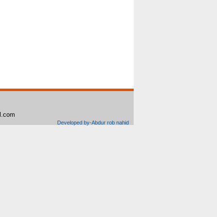
il.com
Developed by-Abdur rob nahid