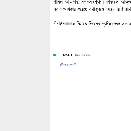
শার্মিলী আক্তার, সপ্তম শ্রেণির ফারজানা আক্
স্থান অধিকার করেছে যথাক্রমে নবম শ্রেণি সাদ
চাঁপাইনবাবগঞ্জ নিউজ/ নিজস্ব প্রতিবেদক/ ২৮
Labels:
সকল সংবাদ
নবীনতর পোস্ট