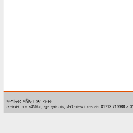
সম্পাদক: শহীদুল হুদা অলক
যোগাযোগ : রাকা মাল্টিমিডিয়া, স্কুল ক্লাব রোড, চাঁপাইনবাবগঞ্জ। সেলফোন: 01713-