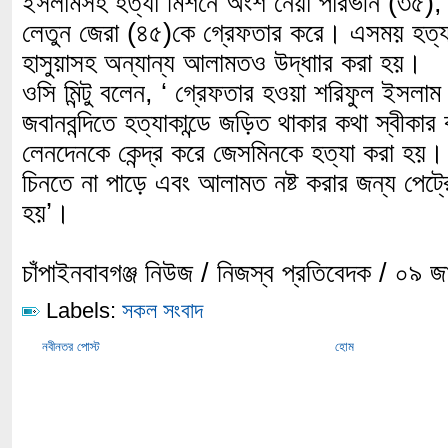
ইসলামসহ হত্যা মিশনে অংশ নেয়া পারভীন (৩৫)
লেতুন জেরা (৪৫)কে গ্রেফতার করে। এসময় হত্যাক
হাসুয়াসহ অন্যান্য আলামতও উদ্ধাার করা হয়।
ওসি মিন্টু বলেন, ‘ গ্রেফতার হওয়া শরিফুল ইসল
জবানবন্দিতে হত্যাকান্ডে জড়িত থাকার কথা স্বীকার
লেনদেনকে কেন্দ্র করে জেসমিনকে হত্যা করা হয়
চিনতে না পাড়ে এবং আলামত নষ্ট করার জন্য পেট্র
হয়’।
চাঁপাইনবাবগঞ্জ নিউজ / নিজস্ব প্রতিবেদক / ০৯ জ
Labels:
সকল সংবাদ
নবীনতর পোস্ট
হোম