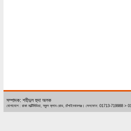
সম্পাদক: শহীদুল হুদা অলক
যোগাযোগ : রাকা মাল্টিমিডিয়া, স্কুল ক্লাব রোড, চাঁপাইনবাবগঞ্জ। সেলফোন: 01713-