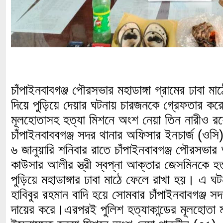
চাঁপাইনবাবগঞ্জ পৌরসভার মহাডাঙ্গা গ্রামের ঢাবা ম
দিয়ে পুড়িয়ে দেয়ার ঘটনায় চারজনকে গ্রেফতার কর
মূলহোতাসহ হত্যা মিশনে অংশ নেয়া তিন নারীও 
চাঁপাইনবাববগঞ্জ সদর থানার অফিসার ইনচার্জ (ওসি) 
৬ জানুয়ারি শনিবার রাতে চাঁপাইনবাবগঞ্জ পৌরসভার 
কাউসার আলীর স্ত্রী স্বপ্না আক্তার জেসমিনকে হত
পুড়িয়ে মহাডাঙ্গার ঢাবা মাঠে ফেলে রাখা হয়। এ 
হাবিবুর রহমান বাদি হয়ে সোমবার চাঁপাইনবাবগঞ্জ স
দায়ের করে।এরপরই পুলিশ হত্যাকান্ডের মূলহোতা মহ