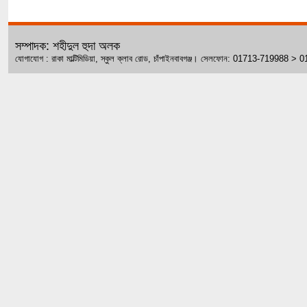
সম্পাদক: শহীদুল হুদা অলক
যোগাযোগ : রাকা মাল্টিমিডিয়া, স্কুল ক্লাব রোড, চাঁপাইনবাবগঞ্জ। সেলফোন: 01713-