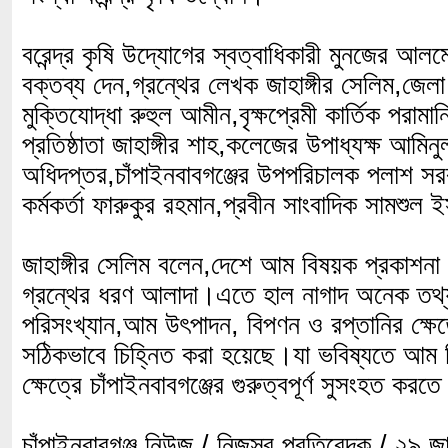
বরেন্দ্র কৃষি উদ্যোগের স্বত্বাধিকারী মুনজের আলমে
বক্তব্য দেন,গ্রন্থের লেখক জাহাঙ্গীর সেলিম,জেলা
মুক্তিযোদ্ধা রুহুল আমীন,বৃক্ষপ্রেমী কার্তিক পরামা
প্রতিষ্ঠাতা জাহাঙ্গীর শাহ,কলেজের উপাধ্যক্ষ আমিন
অধিদপ্তর,চাঁপাইনবাবগঞ্জের উপপরিচালক পলাশ সর
কর্মকর্তা ফারুকুর রহমান,প্রবীন সাংবাদিক সামশুল 
জাহাঙ্গীর সেলিম বলেন,দেশে আম বিষয়ক প্রকাশন
গ্রন্থের ধরণ আলাদা।এতে হাল নাগাদ অনেক তথ্
পরিসংখ্যান,আম উৎপাদন, বিপণন ও রপ্তানির ক্ষে
সঠিকভাবে চিহ্নিত করা হয়েছে।যা ভবিষ্যতে আম বি
ক্ষেত্রে চাঁপাইনবাবগঞ্জের গুরুত্বপূর্ণ সুসংহত ক
চাঁপাইনবাবগঞ্জ নিউজ / নিজস্ব প্রতিবেদক / ২৯ জ