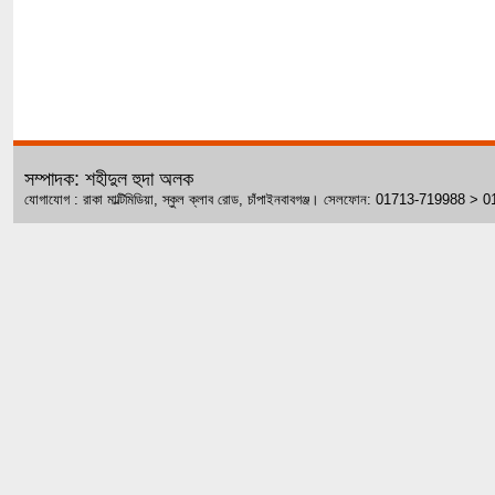
সম্পাদক: শহীদুল হুদা অলক
যোগাযোগ : রাকা মাল্টিমিডিয়া, স্কুল ক্লাব রোড, চাঁপাইনবাবগঞ্জ। সেলফোন: 01713-