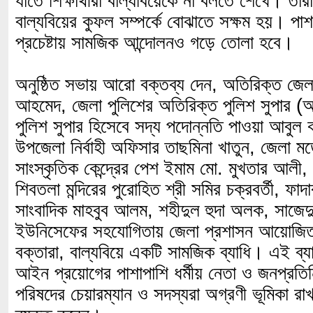
যাতে শিক্ষার্থীরা বাল্যবিয়েকে না বলতে শেখে। তার
বাল্যবিয়ের কুফল সম্পর্কে বোঝাতে সক্ষম হয়। পা
প্রচেষ্টায় সামজিক আন্দোলনও গড়ে তোলা হবে।
অনুষ্ঠিত সভায় আরো বক্তব্য দেন, অতিরিক্ত জেলা
আহমেদ, জেলা পুলিশের অতিরিক্ত পুলিশ সুপার (অ
পুলিশ সুপার হিসেবে সদ্য পদোন্নতি পাওয়া আবুল
উপজেলা নির্বাহী অফিসার তাছমিনা খাতুন, জেলা
সাংস্কৃতিক কেন্দ্রের পেশ ইমাম মো. মুখতার আলী
শিবতলা মন্দিরের পুরোহিত শ্রী সমির চক্রবর্তী, ফাদা
সাংবাদিক মাহবুব আলম, শহীদুল হুদা অলক, সাজে
ইউনিসেফের সহযোগিতায় জেলা প্রশাসন আয়োজিত
বক্তারা, বাল্যবিয়ে একটি সামজিক ব্যাধি। এই ব্
আইন প্রয়োগের পাশাপাশি ধর্মীয় নেতা ও জনপ্রতি
পরিষদের চেয়ারম্যান ও সদস্যরা অগ্রণী ভূমিকা র