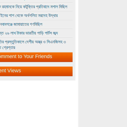
 রহমানকে নিয়ে কটূক্তির প্রতিবাদে মশাল মিছিল
ইনের পাশ থেকে অর্ধগলিত মরদেহ উদ্ধার
ইনবাবগঞ্জে জামায়াতের গণমিছিল
্তে ২৬ লাখ টাকার ভারতীয় গাড়ি পার্টস জব্দ
ির প্রস্তুতিকালে দেশীয় অস্ত্র ও সিএনজিসহ ৩
 গ্রেপ্তার
mment to Your Friends
ent Views