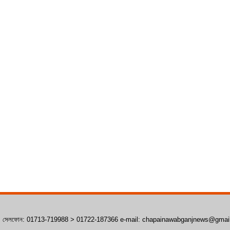
াঁপাইনবাবগঞ্জ। সেলফোন: 01713-719988 > 01722-187366 e-mail: chapainawabganjnews@gma