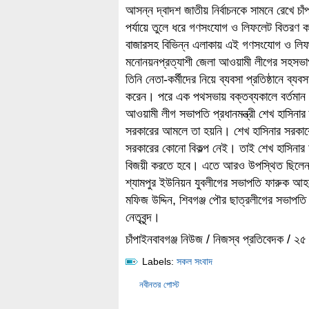
আসন্ন দ্বাদশ জাতীয় নির্বাচনকে সামনে রেখে চাঁপা
পর্যায়ে তুলে ধরে গণসংযোগ ও লিফলেট বিতরণ ক
বাজারসহ বিভিন্ন এলাকায় এই গণসংযোগ ও লিফ
মনোনয়নপ্রত্যাশী জেলা আওয়ামী লীগের সহসভ
তিনি নেতা-কর্মীদের নিয়ে ব্যবসা প্রতিষ্ঠানে ব্য
করেন। পরে এক পথসভায় বক্তব্যকালে বর্তমান স
আওয়ামী লীগ সভাপতি প্রধানমন্ত্রী শেখ হাসিন
সরকারের আমলে তা হয়নি। শেখ হাসিনার সরকারের
সরকারের কোনো বিকল্প নেই। তাই শেখ হাসিনার হ
বিজয়ী করতে হবে। এতে আরও উপস্থিত ছিলেন 
শ্যামপুর ইউনিয়ন যুবলীগের সভাপতি ফারুক আহমে
মফিজ উদ্দিন, শিবগঞ্জ পৌর ছাত্রলীগের সভাপ
নেতৃবৃন্দ।
চাঁপাইনবাবগঞ্জ নিউজ / নিজস্ব প্রতিবেদক / ২
Labels:
সকল সংবাদ
নবীনতর পোস্ট