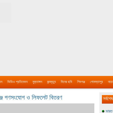
দন
ভিডিও প্রতিবেদন
মুক্তাঙ্গন
জন্মমৃত্যু
দিনের ছবি
শিবগঞ্জ
গোমস্তাপুর
নাচে
ঞ্জে গণসংযোগ ও লিফলেট বিতরণ
সর্বশেষ
ভারত 