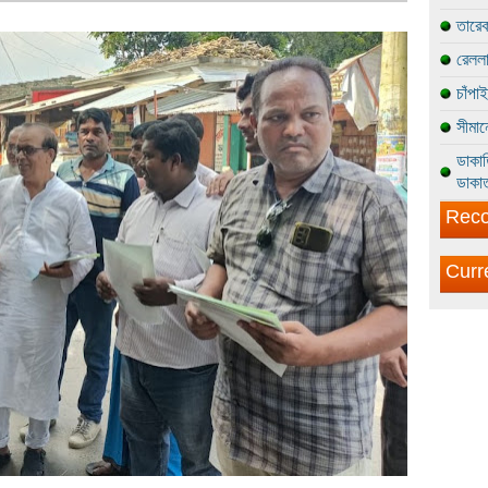
তারেক
রেললা
চাঁপা
সীমান
ডাকাত
ডাকাত
Reco
Curr