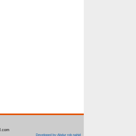
il.com
Developed by-Abdur rob nahid