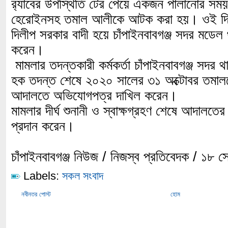
র‍্যাবের উপস্থিতি টের পেয়ে একজন পালানোর সম
হেরোইনসহ তমাল আলীকে আটক করা হয়। ওই দিন র‍
দিলীপ সরকার বাদী হয়ে চাঁপাইনবাবগঞ্জ সদর মডেল 
করেন।
মামলার তদন্তকারী কর্মকর্তা চাঁপাইনবাবগঞ্জ সদ
হক তদন্ত শেষে ২০২০ সালের ৩১ অক্টোবর তমাল
আদালতে অভিযোগপত্র দাখিল করেন।
মামলার দীর্ঘ শুনানী ও স্বাক্ষগ্রহণ শেষে আদালতের
প্রদান করেন।
চাঁপাইনবাবগঞ্জ নিউজ / নিজস্ব প্রতিবেদক / ১৮ স
Labels:
সকল সংবাদ
নবীনতর পোস্ট
হোম