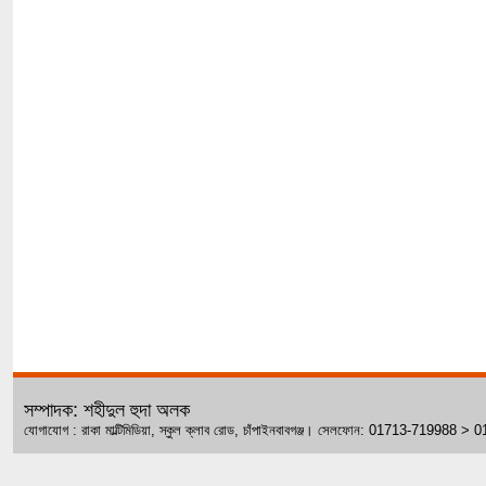
সম্পাদক: শহীদুল হুদা অলক
যোগাযোগ : রাকা মাল্টিমিডিয়া, স্কুল ক্লাব রোড, চাঁপাইনবাবগঞ্জ। সেলফোন: 01713-