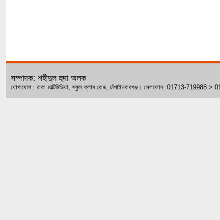
সম্পাদক: শহীদুল হুদা অলক
যোগাযোগ : রাকা মাল্টিমিডিয়া, স্কুল ক্লাব রোড, চাঁপাইনবাবগঞ্জ। সেলফোন: 01713-