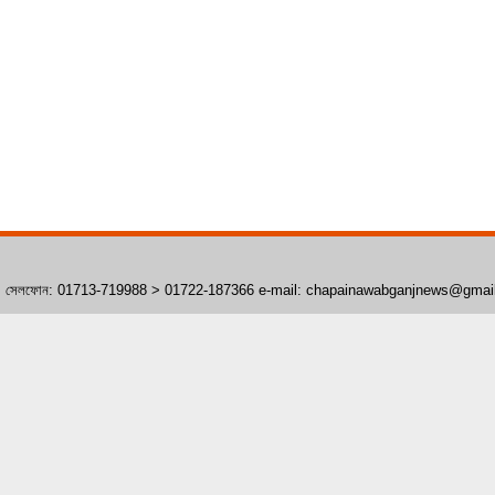
াঁপাইনবাবগঞ্জ। সেলফোন: 01713-719988 > 01722-187366 e-mail: chapainawabganjnews@gma