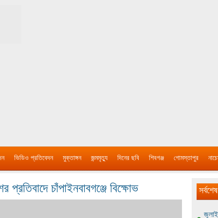
দন
ভিডিও প্রতিবেদন
মুক্তাঙ্গন
জন্মমৃত্যু
দিনের ছবি
শিবগঞ্জ
গোমস্তাপুর
নাচে
 প্রতিবাদে চাঁপাইনবাবগঞ্জে বিক্ষোভ
সর্বশেষ
জুলাই