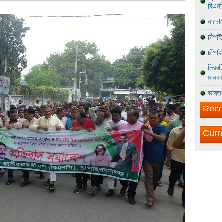
বিএন
নাচোল
চাঁপা
চাঁপা
নিরবচ
মানবব
ভারত 
Reco
Curr