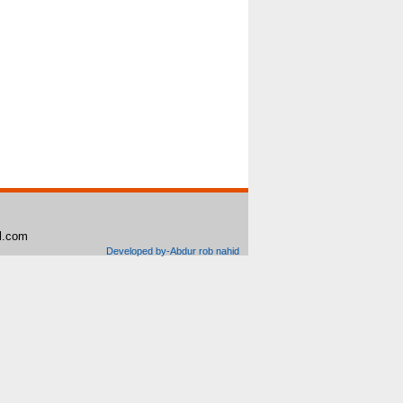
il.com
Developed by-Abdur rob nahid