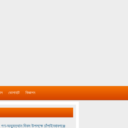
াল
ভোলাহাট
বিজ্ঞাপন
 গণ-অভ্যুত্থান দিবস উপলক্ষে চাঁপাইনবাবগঞ্জে