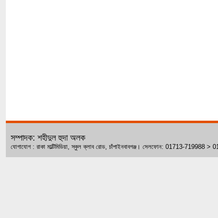
সম্পাদক: শহীদুল হুদা অলক
যোগাযোগ : রাকা মাল্টিমিডিয়া, স্কুল ক্লাব রোড, চাঁপাইনবাবগঞ্জ। সেলফোন: 01713-