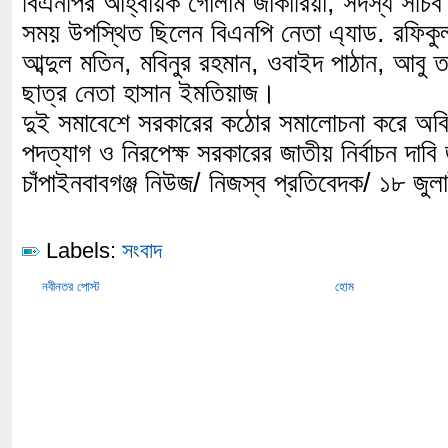
বিএনপির আহ্বায়ক গোলাম জাকারিয়া, সদস্য সচি
সময় উপস্থিত ছিলেন বিএনপি নেতা এ্যাড. রফিকুল
আব্দুল মতিন, মবিনুর রহমান, ওবাইদ পাঠান, আবু
ছাত্র নেতা হাসান ইমতিয়াজ।
দুই সমাবেশে সরকারের কঠোর সমালোচনা করে অবিল
পদত্যাগ ও নিরপেক্ষ সরকারের জাতীয় নির্বাচন দাব
চাঁপাইনবাবগঞ্জ নিউজ/ নিজস্ব প্রতিবেদক/ ১৮ জু
Labels:
সংবাদ
নবীনতর পোস্ট
হোম