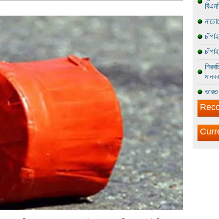
বিএন
নাচোল
চাঁপা
চাঁপা
নিরবচ
মানবব
ভারত 
Reco
Curr