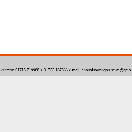
াঁপাইনবাবগঞ্জ। সেলফোন: 01713-719988 > 01722-187366 e-mail: chapainawabganjnews@gma