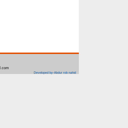
il.com
Developed by-Abdur rob nahid