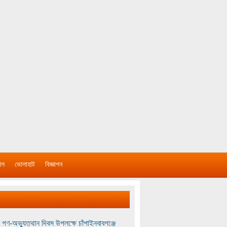
াল
ভোলাহাট
বিজ্ঞাপন
 গণ-অভ্যুত্থান দিবস উপলক্ষে চাঁপাইনবাবগঞ্জে