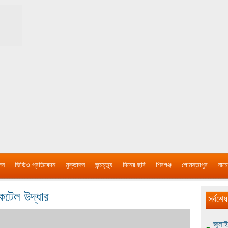
দন
ভিডিও প্রতিবেদন
মুক্তাঙ্গন
জন্মমৃত্যু
দিনের ছবি
শিবগঞ্জ
গোমস্তাপুর
নাচে
ককটেল উদ্ধার
সর্বশেষ
জুলাই