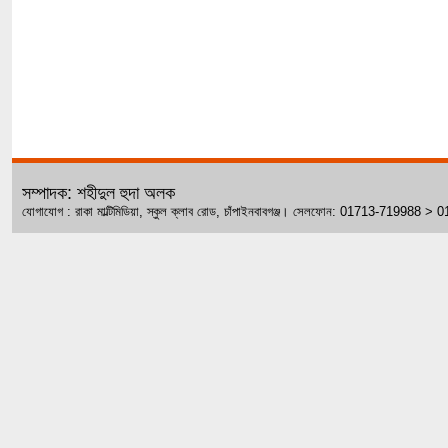
সম্পাদক: শহীদুল হুদা অলক
যোগাযোগ : রাকা মাল্টিমিডিয়া, স্কুল ক্লাব রোড, চাঁপাইনবাবগঞ্জ। সেলফোন: 01713-