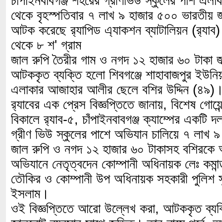
চাঁপাইনবাবগঞ্জ শহরের গ্রীণভিউ স্কুলের পাশ এলাক
থেকে বৃহস্পতিবার ৭ লাখ ৯ হাজার ৫০০ ভারতীয়
আটক করেছে র‌্যাপিড এ্যাকশন ব্যাটালিয়ন (র‌্য
থেকে ৮ শ' গ্রাম
জাল রুপি তৈরীর গাম ও নগদ ১২ হাজার ৬০ টাকা 
আটককৃত ব্যক্তি হলো শিবগঞ্জে শাহাবাজপুর ইউনি
এলাকার আজাহার আলীর ছেলে বশির উদ্দিন (৪৯)
র‍্যাবের এক প্রেস বিজ্ঞপ্তিতে জানায়, বিশেষ গোয়ে
বিকালে র‌্যাব-৫, চাঁপাইনবাবগঞ্জ ক্যাম্পের একটি দ
গ্রীণ ভিউ স্কুলের পাশে অভিযান চালিয়ে ৭ লাখ 
জাল রুপি ও নগদ ১২ হাজার ৬০ টাকাসহ বশিরক
অভিযানে নেতৃত্বদেন কোম্পানী অধিনায়ক লেঃ কমান
তৌকির ও কোম্পানী উপ অধিনায়ক সহকারী পুলিশ স
ইসলাম।
ওই বিজ্ঞপ্তিতে আরো উল্লেখ করা, আটককৃত ব্য