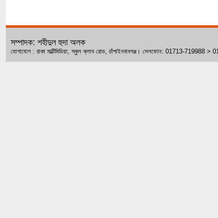
সম্পাদক: শহীদুল হুদা অলক
যোগাযোগ : রাকা মাল্টিমিডিয়া, স্কুল ক্লাব রোড, চাঁপাইনবাবগঞ্জ। সেলফোন: 01713-