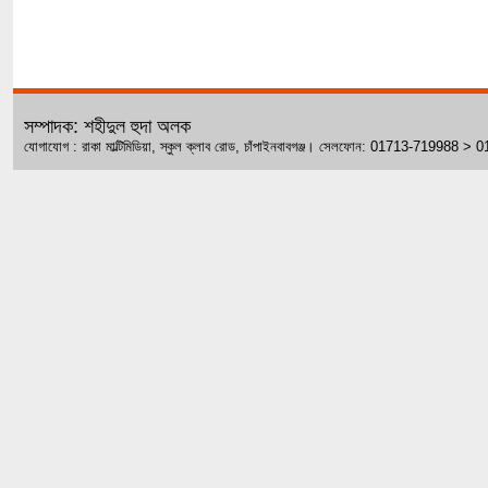
সম্পাদক: শহীদুল হুদা অলক
যোগাযোগ : রাকা মাল্টিমিডিয়া, স্কুল ক্লাব রোড, চাঁপাইনবাবগঞ্জ। সেলফোন: 01713-