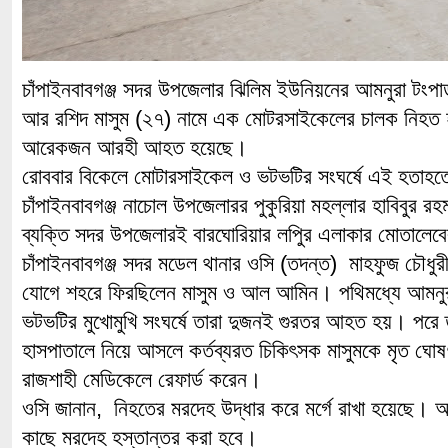
চাঁপাইনবাবগঞ্জ সদর উপজেলার ঝিলিম ইউনিয়নের আমনুরা টংপাড়
আর রশিদ মাসুম (২৭) নামে এক মোটরসাইকেলের চালক নিহ
আরেকজন আরহী আহত হয়েছে।
রোববার বিকেলে মোটারসাইকেল ও ভটভটির সংঘর্ষে এই হতাহত
চাঁপাইনবাবগঞ্জ নাচোল উপজেলারর পুকুরিয়া মহল্লার হাবিবু
ব্যক্তি সদর উপজেলারই বারঘোরিয়ার লপিুর এলাকার মোতালেব
চাঁপাইনবাবগঞ্জ সদর মডেল থানার ওসি (তদন্ত) মাহফুজ চৌধুর
যোগে শহরে ফিরছিলেন মাসুম ও আল আমিন। পথিমধ্যে আমনু
ভটভটির মুখোমুখি সংঘর্ষে তারা দুজনই গুরতর আহত হয়। পরে 
হাসপাতালে নিয়ে আসলে কর্তব্যরত চিকিৎসক মাসুমকে মৃত 
রাজশাহী মেডিকেলে রেফার্ড করেন।
ওসি জানান, নিহতের মরদেহ উদ্ধার করে মর্গে রাখা হয়েছে। আই
কাছে মরদেহ হস্তান্তর করা হবে।