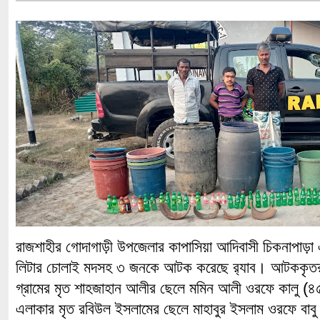
রাজশাহীর গোদাগাড়ী উপজেলার কাপাসিয়া আদিবাসী চিকনাপাড়া
লিটার চোলাই মদসহ ৩ জনকে আটক করেছে র‌্যাব। আটককৃতরা
গ্রামের মৃত শাহজাহান আলীর ছেলে মমিন আলী ওরফে কালু (৪
এলাকার মৃত রবিউল ইসলামের ছেলে মাহাবুর ইসলাম ওরফে বা