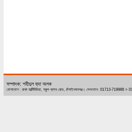
সম্পাদক: শহীদুল হুদা অলক
যোগাযোগ : রাকা মাল্টিমিডিয়া, স্কুল ক্লাব রোড, চাঁপাইনবাবগঞ্জ। সেলফোন: 01713-