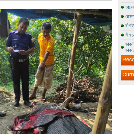
তারেক
রেললা
চাঁপা
সীমান
ডাকাত
ডাকাত
Reco
Curr