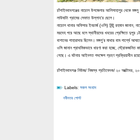
চাঁপাইনবাবগঞ্জের নাচোল উপজেলার আলিসাহাপুর থেকে মঙ্গলু
লাউঘাটা গ্রামের সেফাত উল্লাহ’র ছেলে।
নাচোল থানার অফিসার ইনচার্জ (ওসি) মিন্টু রহমান জানান,
মরদেহ পরে আছে বলে স্থানীয়দের খবরের প্রেক্ষিতে দুপুর ১
বাগানের পাহারাদার ছিলেন। মঙ্গলু’র মাথার বাম পার্শ্বে 
ওসি জানান প্রাথমিকভাবে ধারণা করা হচ্ছে, স্ট্রোকজনিত কা
গেছে। এ ঘটনায় আইনগত পদক্ষেপ গ্রহণ প্রক্রিয়াধীন রয়
চাঁপাইনবাবগঞ্জ নিউজ/ নিজস্ব প্রতিবেদক/ ২০ অক্টোবর, ২
Labels:
সকল সংবাদ
নবীনতর পোস্ট