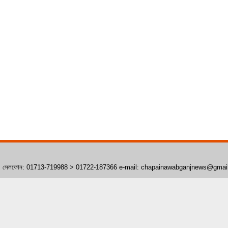
াঁপাইনবাবগঞ্জ। সেলফোন: 01713-719988 > 01722-187366 e-mail: chapainawabganjnews@gma