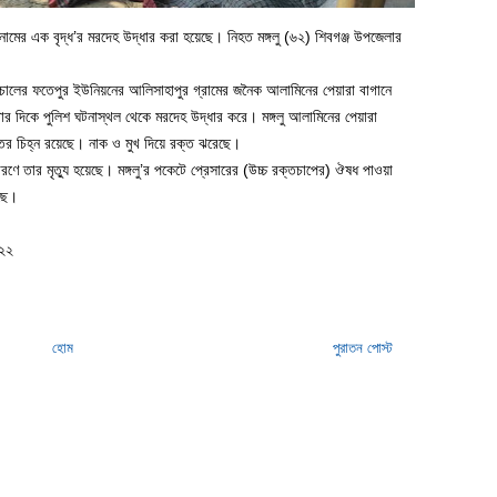
 নামের এক বৃদ্ধ’র মরদেহ উদ্ধার করা হয়েছে। নিহত মঙ্গলু (৬২) শিবগঞ্জ উপজেলার
 নাচোলের ফতেপুর ইউনিয়নের আলিসাহাপুর গ্রামের জনৈক আলামিনের পেয়ারা বাগানে
টার দিকে পুলিশ ঘটনাস্থল থেকে মরদেহ উদ্ধার করে। মঙ্গলু আলামিনের পেয়ারা
আঘাতের চিহ্ন রয়েছে। নাক ও মুখ দিয়ে রক্ত ঝরেছে।
রণে তার মৃত্যু হয়েছে। মঙ্গলু’র পকেটে প্রেসারের (উচ্চ রক্তচাপের) ঔষধ পাওয়া
েছে।
০২২
হোম
পুরাতন পোস্ট