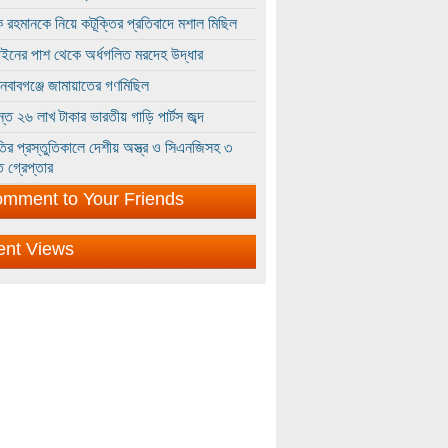
 রহমানকে নিয়ে কটূক্তির প্রতিবাদে মশাল মিছিল
ইনের পাশ থেকে অর্ধগলিত মরদেহ উদ্ধার
ইনবাবগঞ্জে জামায়াতের গণমিছিল
্তে ২৬ লাখ টাকার ভারতীয় গাড়ি পার্টস জব্দ
ির প্রস্তুতিকালে দেশীয় অস্ত্র ও সিএনজিসহ ৩
 গ্রেপ্তার
mment to Your Friends
ent Views