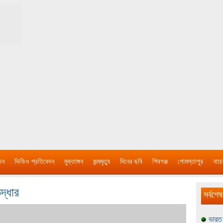
দন
ভিডিও প্রতিবেদন
মুক্তাঙ্গন
জন্মমৃত্যু
দিনের ছবি
শিবগঞ্জ
গোমস্তাপুর
নাচে
দ্ধার
সর্বশেষ
ভারত 