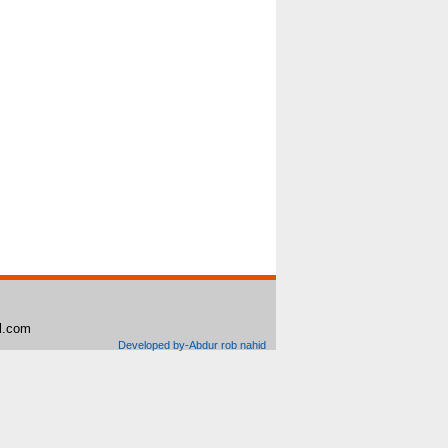
il.com
Developed by-Abdur rob nahid