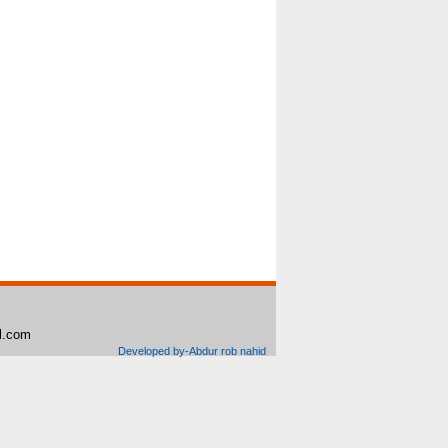
il.com
Developed by-Abdur rob nahid