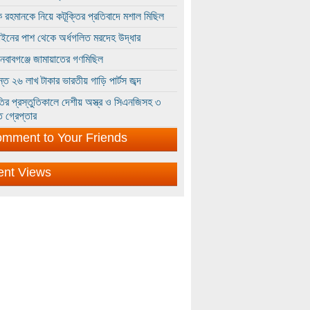
 রহমানকে নিয়ে কটূক্তির প্রতিবাদে মশাল মিছিল
ইনের পাশ থেকে অর্ধগলিত মরদেহ উদ্ধার
ইনবাবগঞ্জে জামায়াতের গণমিছিল
্তে ২৬ লাখ টাকার ভারতীয় গাড়ি পার্টস জব্দ
ির প্রস্তুতিকালে দেশীয় অস্ত্র ও সিএনজিসহ ৩
 গ্রেপ্তার
mment to Your Friends
ent Views