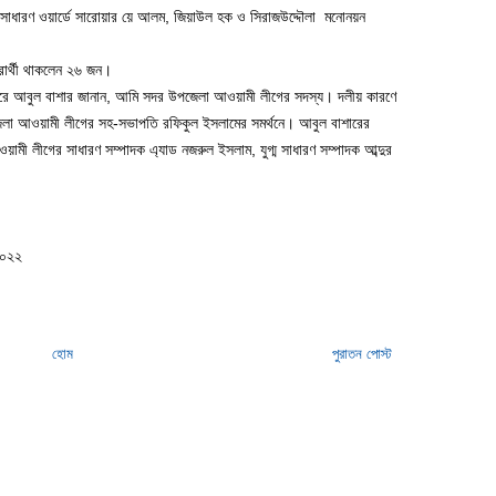
র সাধারণ ওয়ার্ডে সারোয়ার য়ে আলম, জিয়াউল হক ও সিরাজউদ্দৌলা মনোনয়ন
্রার্থী থাকলেন ২৬ জন।
র করে আবুল বাশার জানান, আমি সদর উপজেলা আওয়ামী লীগের সদস্য। দলীয় কারণে
লা আওয়ামী লীগের সহ-সভাপতি রফিকুল ইসলামের সমর্থনে। আবুল বাশারের
ামী লীগের সাধারণ সম্পাদক এ্যাড নজরুল ইসলাম, যুগ্ম সাধারণ সম্পাদক আব্দুর
 ২০২২
হোম
পুরাতন পোস্ট