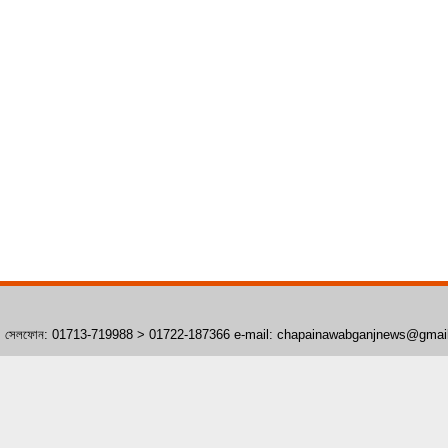
াঁপাইনবাবগঞ্জ। সেলফোন: 01713-719988 > 01722-187366 e-mail: chapainawabganjnews@gma